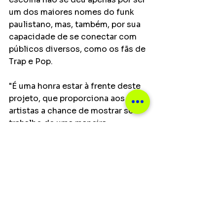
um dos maiores nomes do funk 
paulistano, mas, também, por sua 
capacidade de se conectar com 
públicos diversos, como os fãs de 
Trap e Pop.
"É uma honra estar à frente deste 
projeto, que proporciona aos 
artistas a chance de mostrar seu 
trabalho de uma maneira 
colaborativa e orgânica", comenta 
PH. "Criamos uma experiência que 
valoriza a autenticidade do funk e 
da música urbana, enquanto 
damos espaço para novas 
sonoridades e novos talentos”, 
completa.