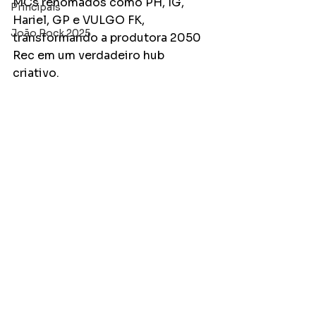
MCs renomados como PH, IG, 
Principais
Hariel, GP e VULGO FK, 
João Rock 2025
transformando a produtora 2050 
Rec em um verdadeiro hub 
criativo.