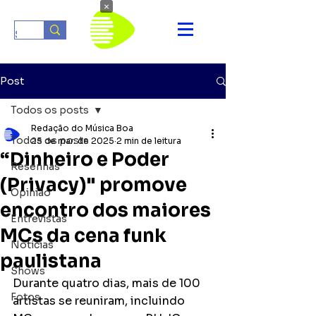
×
Post
Todos os posts
Redação do Música Boa
Todos os posts
25 de mar. de 2025
2 min de leitura
“Dinheiro e Poder
Resenhas
(Privacy)" promove
Opinião
encontro dos maiores
Entrevistas
MCs da cena funk
Notícias
paulistana
Shows
Durante quatro dias, mais de 100 
Fotos
artistas se reuniram, incluindo 