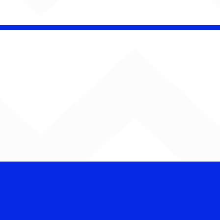
Barão Vermelho reúne
formação original em
show em Ribeirão Preto