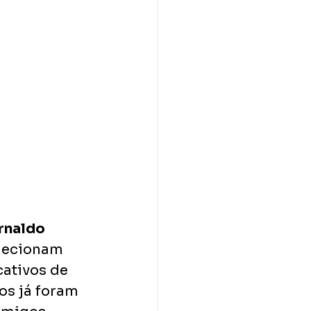
rnaldo
olecionam 
ativos de 
os já foram 