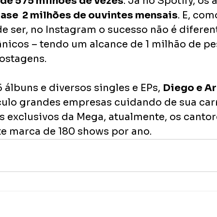
 de 575 milhões de vezes
. Já no Spotify, os
ase  2 milhões de ouvintes mensais
. E, com
e ser, no Instagram o sucesso não é diferent
nicos – tendo um alcance de 1 milhão de p
ostagens. 
álbuns e diversos singles e EPs, 
Diego e A
culo grandes empresas cuidando de sua carr
tas exclusivos da Mega, atualmente, os cant
e marca de 180 shows por ano.