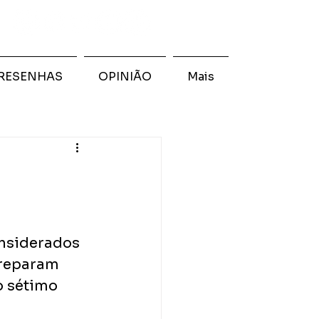
RESENHAS
OPINIÃO
Mais
onsiderados 
preparam 
o sétimo 