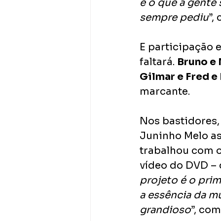
é o que a gente
sempre pediu
”,
E participação 
faltará. 
Bruno e 
Gilmar e Fred e 
marcante.
Nos bastidores,
Juninho Melo as
trabalhou com o
vídeo do DVD – 
projeto é o pri
a essência da mú
grandioso
”, com