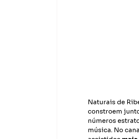
Naturais de Ribe
constroem junto
números estrato
música. No canal