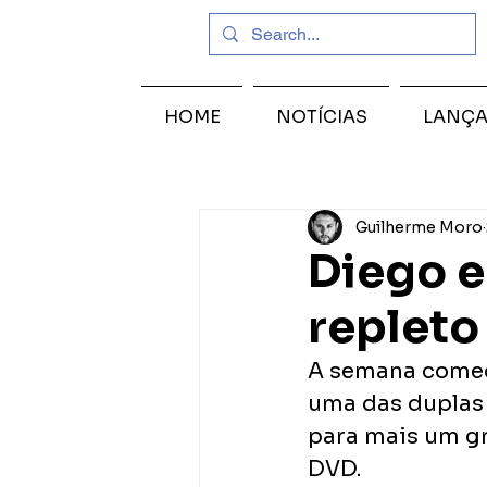
HOME
NOTÍCIAS
LANÇ
Guilherme Moro
Diego e
repleto
A semana começ
uma das duplas 
para mais um gr
DVD. 