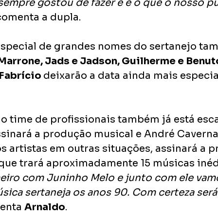
 sempre gostou de fazer e é o que o nosso pú
 comenta a dupla.
especial de grandes nomes do sertanejo ta
Marrone, Jads e Jadson, Guilherme e Benuto,
Fabrício 
deixarão a data ainda mais especial
 o time de profissionais também já está esca
sinará a produção musical e André Caverna,
s artistas em outras situações, assinará a 
que trará aproximadamente 15 músicas inédi
meiro com Juninho Melo e junto com ele vamo
sica sertaneja os anos 90. Com certeza será
enta 
Arnaldo
. 