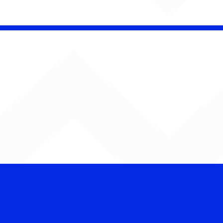
 Band OTHOÁ estreia
etáculo "Barroco
ical" na Casa Natura
ical com homenagem
lberto Gil