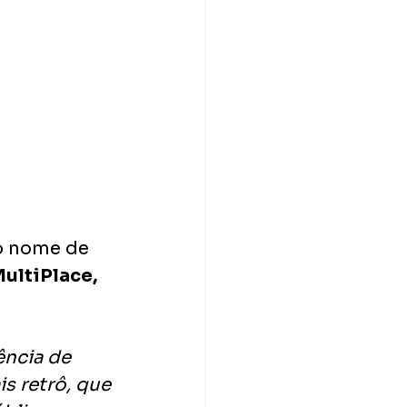
o nome de 
MultiPlace,
ência de 
s retrô, que 