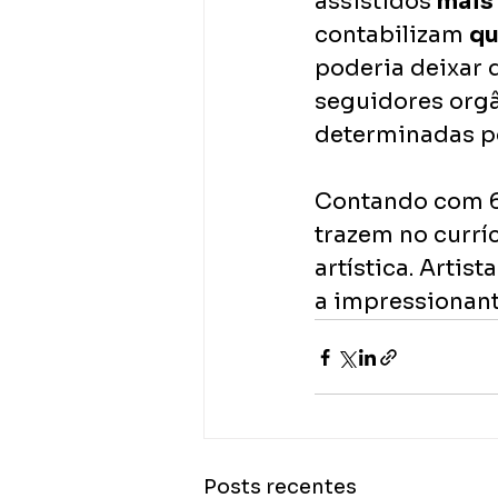
assistidos 
mais
contabilizam 
qu
poderia deixar d
seguidores orgâ
determinadas p
Contando com 6 
trazem no currí
artística. Artis
a impressionant
Posts recentes