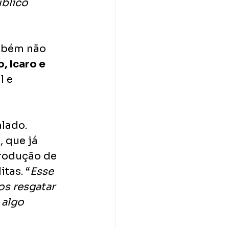
blico 
mbém não 
 Icaro e 
 e 
lado. 
 que já 
produção de 
tas. “
Esse 
s resgatar 
 algo 