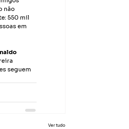
 amigos 
o não 
e: 550 mil 
essoas em 
rnaldo
eira 
ores seguem 
Ver tudo