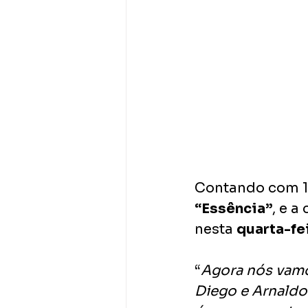
Contando com 15
“Essência”
, e a
nesta 
quarta-fei
“
Agora nós vamos
Diego e Arnaldo