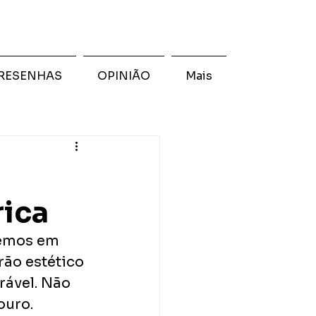
RESENHAS
OPINIÃO
Mais
rica
semos em 
ão estético 
ável. Não 
ouro. 