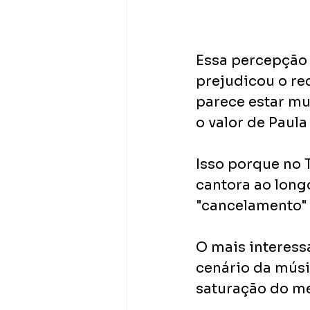
Essa percepção 
prejudicou o re
parece estar mu
o valor de Paula
Isso porque no T
cantora ao long
"cancelamento" 
O mais interessa
cenário da músic
saturação do m