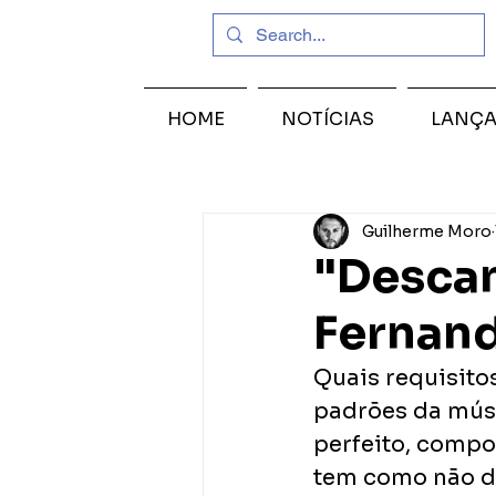
HOME
NOTÍCIAS
LANÇ
Guilherme Moro
"Descan
Fernand
Quais requisito
padrões da músi
perfeito, compo
tem como não dar