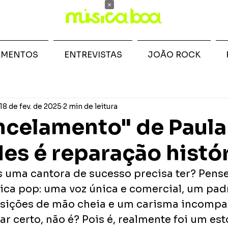
×
AMENTOS
ENTREVISTAS
JOÃO ROCK
18 de fev. de 2025
2 min de leitura
celamento" de Paula
es é reparação histó
s uma cantora de sucesso precisa ter? Pen
ca pop: uma voz única e comercial, um padr
sições de mão cheia e um carisma incompar
 certo, não é? Pois é, realmente foi um est