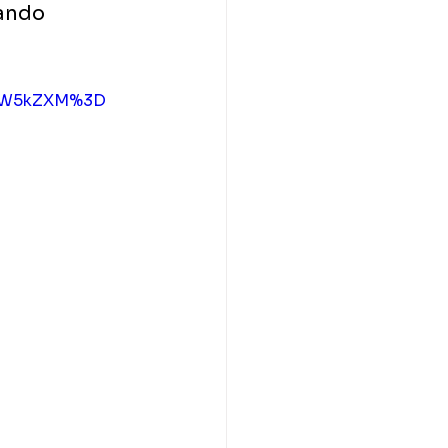
ando 
uYW5kZXM%3D