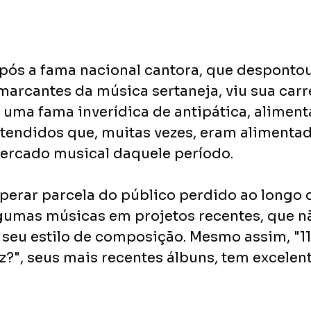
pós a fama nacional cantora, que despont
marcantes da música sertaneja, viu sua carre
 uma fama inverídica de antipática, aliment
tendidos que, muitas vezes, eram alimentad
rcado musical daquele período.
uperar parcela do público perdido ao longo 
gumas músicas em projetos recentes, que n
eu estilo de composição. Mesmo assim, "11:1
z?", seus mais recentes álbuns, tem excelent