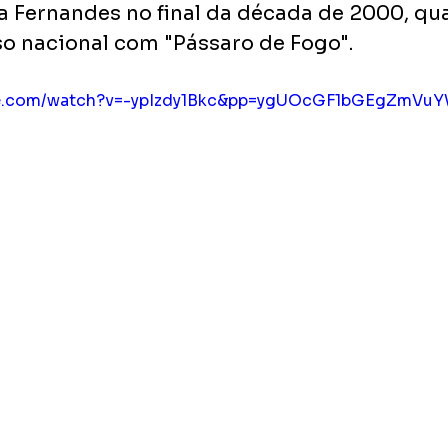
a Fernandes no final da década de 2000, qu
o nacional com "Pássaro de Fogo". 
ube.com/watch?v=-ypIzdy1Bkc&pp=ygUOcGF1bGEgZmV