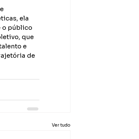
e 
icas, ela 
 o público 
letivo, que 
alento e 
rajetória de 
Ver tudo