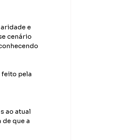
aridade e 
se cenário 
reconhecendo 
feito pela 
s ao atual 
 de que a 
 