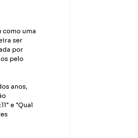
ou como uma 
ira ser 
ada por 
os pelo 
dos anos, 
ão 
1" e "Qual 
es 