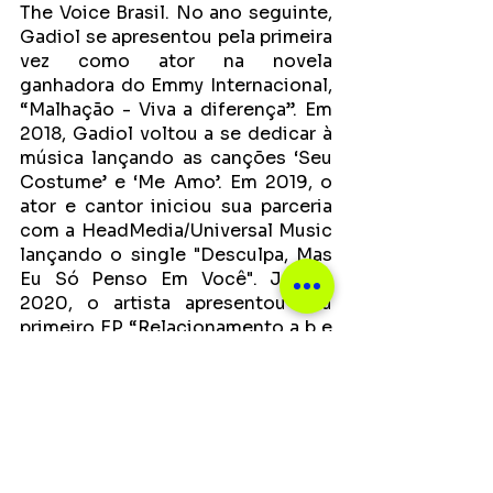
The Voice Brasil. No ano seguinte, 
Gadiol se apresentou pela primeira 
vez como ator na novela 
ganhadora do Emmy Internacional, 
“Malhação - Viva a diferença”. Em 
2018, Gadiol voltou a se dedicar à 
música lançando as canções ‘Seu 
Costume’ e ‘Me Amo’. Em 2019, o 
ator e cantor iniciou sua parceria  
com a HeadMedia/Universal Music 
lançando o single "Desculpa, Mas 
Eu Só Penso Em Você". Já em 
2020, o artista apresentou seu 
primeiro EP “Relacionamento a b e 
r t o”, mostrando porque é a nova 
aposta na música Pop brasileira. 
Apesar de estar 100% focado na 
música, o artista ainda permanece 
com um pézinho na dramaturgia. 
Em 2021, Bruno Gadiol voltou às 