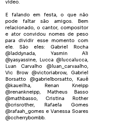
vídeo.
E falando em festa, o que não 
pode faltar são amigos. Bem 
relacionado, o cantor, compositor 
e ator convidou nomes de peso 
para dividir esse momento com 
ele. São eles: Gabriel Rocha 
@laddynada, Yasmin Ali 
@yasyassine, Lucca @luccalucca, 
Luan Carvalho @luan_carvaalho, 
Vic Brow @victoriabrow, Gabriel 
Borsatto @gabrielborsatto, Kauê 
@kaueilha, Renan Kneipp 
@renankneipp, Matheus Basso 
@mathbasso, Cristina Rother 
@crisrother, Rafaela Gomes 
@rafaah_gomes e Vanessa Soares 
@ccherrybombb.