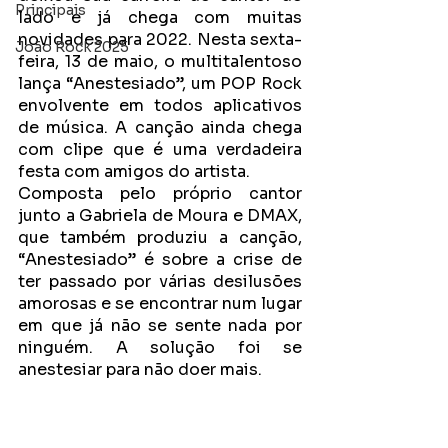
Principais
lado e já chega com muitas 
novidades para 2022. Nesta sexta-
João Rock 2025
feira, 13 de maio, o multitalentoso 
lança “Anestesiado”, um POP Rock 
envolvente em todos aplicativos 
de música. A canção ainda chega 
com clipe que é uma verdadeira 
festa com amigos do artista.
Composta pelo próprio cantor 
junto a Gabriela de Moura e DMAX, 
que também produziu a canção, 
“Anestesiado” é sobre a crise de 
ter passado por várias desilusões 
amorosas e se encontrar num lugar 
em que já não se sente nada por 
ninguém. A solução foi se 
anestesiar para não doer mais.