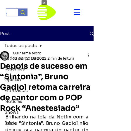
×
Post
Todos os posts
Guilherme Moro
Todos os posts
10 de mai. de 2022
2 min de leitura
Depois de sucesso em
Resenhas
“Sintonia”, Bruno
Opinião
Gadiol retoma carreira
Entrevistas
de cantor com o POP
Notícias
Rock “Anestesiado”
Shows
Brilhando na tela da Netfix com a 
série “Sintonia”, Bruno Gadiol não 
Fotos
deixou sua carreira de cantor de 