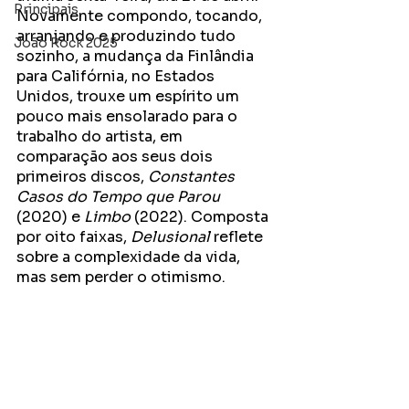
Principais
Novamente compondo, tocando, 
arranjando e produzindo tudo 
João Rock 2025
sozinho, a mudança da Finlândia 
para Califórnia, no Estados 
Unidos, trouxe um espírito um 
pouco mais ensolarado para o 
trabalho do artista, em 
comparação aos seus dois 
primeiros discos,
 Constantes 
Casos do Tempo que Parou
(2020) e 
Limbo
 (2022). Composta 
por oito faixas, 
Delusional
 reflete 
sobre a complexidade da vida, 
mas sem perder o otimismo.