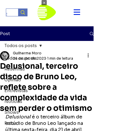
×
Post
Todos os posts
Guilherme Moro
Todos os posts
24 de abr. de 2023
1 min de leitura
Delusional, terceiro
Resenhas
disco de Bruno Leo,
Opinião
reflete sobre a
Entrevistas
complexidade da vida
Notícias
sem perder o otimismo
Shows
Delusional
 é o terceiro álbum de 
estúdio de Bruno Leo lançado na 
Fotos
última sexta-feira, dia 21 de abril. 