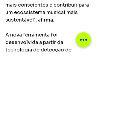
mais conscientes e contribuir para 
um ecossistema musical mais 
sustentável", afirma.
A nova ferramenta foi 
desenvolvida a partir da 
tecnologia de detecção de 
músicas geradas por IA já utilizada 
pela empresa. O acesso é gratuito 
e pode ser realizado de forma 
online, permitindo que usuários 
analisem suas playlists e 
obtenham informações sobre a 
presença de faixas criadas por 
inteligência artificial.
Principais