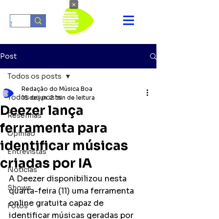
×
Post
Todos os posts
Redação do Música Boa
Todos os posts
16 de jun.
2 min de leitura
Deezer lança
Resenhas
ferramenta para
Opinião
identificar músicas
Entrevistas
criadas por IA
Notícias
A Deezer disponibilizou nesta 
Shows
quarta-feira (11) uma ferramenta 
online gratuita capaz de 
Fotos
identificar músicas geradas por 