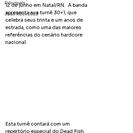
Principais
12 de junho em Natal/RN.  A banda 
apresenta sua turnê 30+1, que 
João Rock 2025
celebra seus trinta e um anos de 
estrada, como uma das maiores 
referências do cenário hardcore 
nacional. 
Esta turnê contará com um 
repertório especial do Dead Fish, 