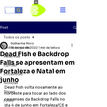
×
Post
Todos os posts
Guilherme Moro
Todos os posts
19 de mai. de 2022
1 min de leitura
Dead Fish e Backdrop
Resenhas
Falls se apresentam em
Opinião
Fortaleza e Natal em
Entrevistas
junho
Notícias
Dead Fish volta novamente ao 
Shows
nordeste para tocar ao lado dos 
cearenses da Backdrop Falls no 
Fotos
dia 4 de junho em Fortaleza/CE e 