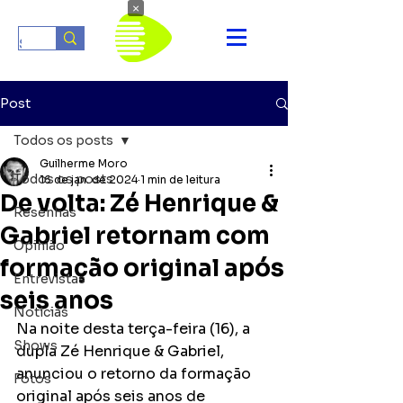
×
Post
Todos os posts
Guilherme Moro
Todos os posts
16 de jan. de 2024
1 min de leitura
De volta: Zé Henrique &
Resenhas
Gabriel retornam com
Opinião
formação original após
Entrevistas
seis anos
Notícias
Na noite desta terça-feira (16), a 
Shows
dupla Zé Henrique & Gabriel, 
anunciou o retorno da formação 
Fotos
original após seis anos de 