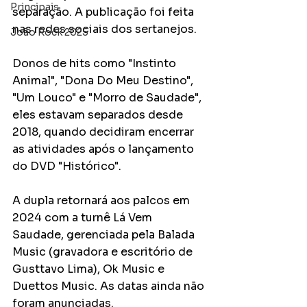
Principais
separação. A publicação foi feita 
nas redes sociais dos sertanejos. 
João Rock 2025
Donos de hits como "Instinto 
Animal", "Dona Do Meu Destino", 
"Um Louco" e "Morro de Saudade", 
eles estavam separados desde 
2018, quando decidiram encerrar 
as atividades após o lançamento 
do DVD "Histórico". 
A dupla retornará aos palcos em 
2024 com a turnê Lá Vem 
Saudade, gerenciada pela Balada 
Music (gravadora e escritório de 
Gusttavo Lima), Ok Music e 
Duettos Music. As datas ainda não 
foram anunciadas. 