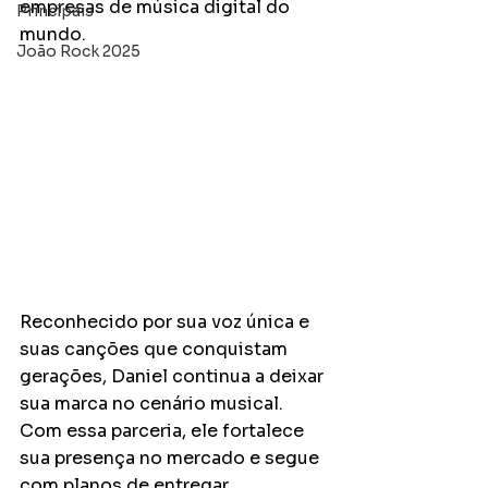
empresas de música digital do 
Principais
mundo. 
João Rock 2025
Reconhecido por sua voz única e 
suas canções que conquistam 
gerações, Daniel continua a deixar 
sua marca no cenário musical. 
Com essa parceria, ele fortalece 
sua presença no mercado e segue 
com planos de entregar 