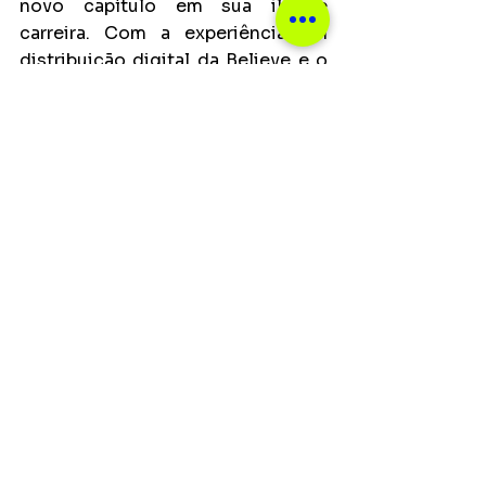
novo capítulo em sua ilustre 
carreira. Com a experiência em 
distribuição digital da Believe e o 
relacionamento duradouro com as 
principais plataformas digitais de 
música, ele está pronto para 
explorar novos horizontes 
musicais e se conectar com seu 
público de novas maneiras.
Notícias
Ver tudo
Posts recentes