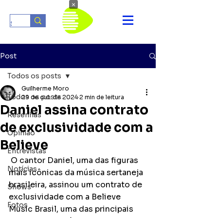
×
Post
Todos os posts
Guilherme Moro
Todos os posts
29 de out. de 2024
2 min de leitura
Daniel assina contrato
Resenhas
de exclusividade com a
Opinião
Believe
Entrevistas
 O cantor Daniel, uma das figuras 
Notícias
mais icônicas da música sertaneja 
brasileira, assinou um contrato de 
Shows
exclusividade com a Believe 
Fotos
Music Brasil, uma das principais 