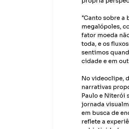
própria perspec
"Canto sobre a 
megalópoles, co
fator moeda não 
toda, e os fluxo
sentimos quando
cidade e em out
No videoclipe, d
narrativas prop
Paulo e Niterói
jornada visualm
em busca de enc
reflete a exper