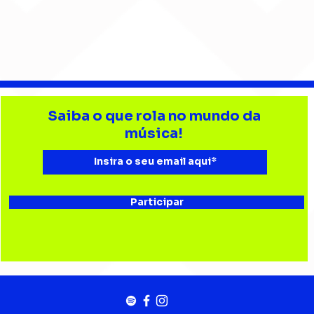
Barão Vermelho reúne
Beb
formação original em
enc
Saiba o que rola no mundo da
show em Ribeirão Preto
aud
música!
Esta
Bau
Participar