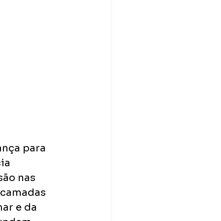
ança para 
ia 
são nas 
m camadas 
ar e da 