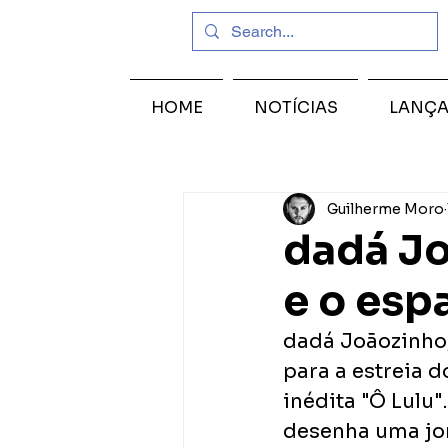
HOME
NOTÍCIAS
LANÇ
Guilherme Moro
dadá Jo
e o esp
dadá Joãozinho,
para a estreia 
inédita "Ô Lulu"
desenha uma jor