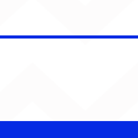
é Pacheco e Ubandu
erram trajetória com
iovisual gravado na
ção Ferroviária de
ru