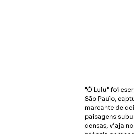
"Ô Lulu" foi es
São Paulo, capt
marcante de deix
paisagens subur
densas, viaja n