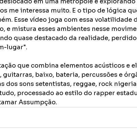
 deslocado em uma metrópole e explorando a 
s me interessa muito. E o tipo de lógica qu
ém. Esse vídeo joga com essa volatilidade 
ro, e mistura esses ambientes nesse movime
ndo quase destacado da realidade, perdido 
-lugar".    
ção que combina elementos acústicos e ele
, guitarras, baixo, bateria, percussões e órgã
s dos sons setentistas, reggae, rock nigeria
, tudo, processado ao estilo do rapper estad
 Itamar Assumpção.