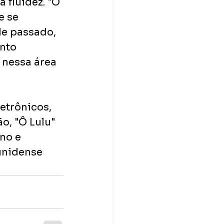
fluidez. "O 
e se 
de passado, 
nto 
nessa área 
trônicos, 
o, "Ô Lulu" 
no e 
unidense 