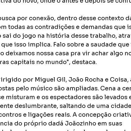
tiva do novo, onde o antes e depois se con
busca por conexão, dentro desse contexto d
m todas as contradições e demandas que iss
sai do jogo na história desse trabalho, atra
s que isso implica. Falo sobre a saudade que 
 deixamos nossa casa pra vir achar algo n
ras capitais no mundo", destaca.
irigido por Miguel Gil, João Rocha e Coisa, 
ostas pelo músico são ampliadas. Cena a cen
 se misturam e os espectadores são levados
ente deslumbrante, saltando de uma cidade
ontros e ligações reais. A concepção criativ
iência do próprio dadá Joãozinho em suas 