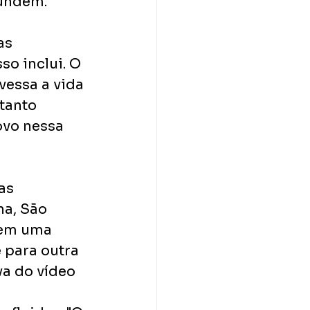
fundem.
as 
o inclui. O 
vessa a vida 
tanto 
ovo nessa 
as 
a, São 
 em uma 
 para outra 
a do vídeo 