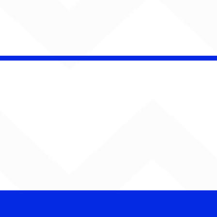
CHAMELEO acerta as
contas com o passado
em “Versão dos Fatos”