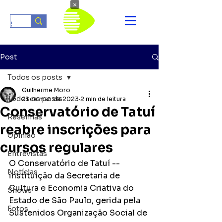
×
Post
Todos os posts
Guilherme Moro
Todos os posts
21 de mar. de 2023
2 min de leitura
Conservatório de Tatuí
Resenhas
reabre inscrições para
Opinião
cursos regulares
Entrevistas
O Conservatório de Tatuí -- 
Notícias
instituição da Secretaria de 
Cultura e Economia Criativa do 
Shows
Estado de São Paulo, gerida pela 
Fotos
Sustenidos Organização Social de 