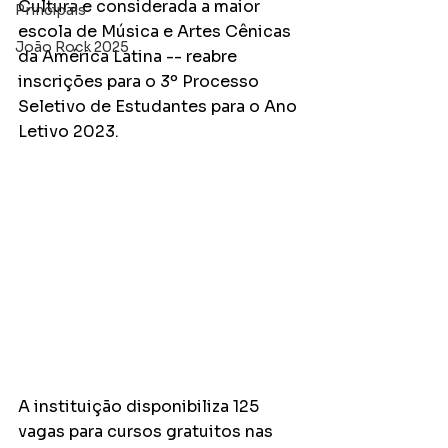
Cultura e considerada a maior 
Principais
escola de Música e Artes Cênicas 
João Rock 2025
da América Latina -- reabre 
inscrições para o 3º Processo 
Seletivo de Estudantes para o Ano 
Letivo 2023. 
A instituição disponibiliza 125 
vagas para cursos gratuitos nas 