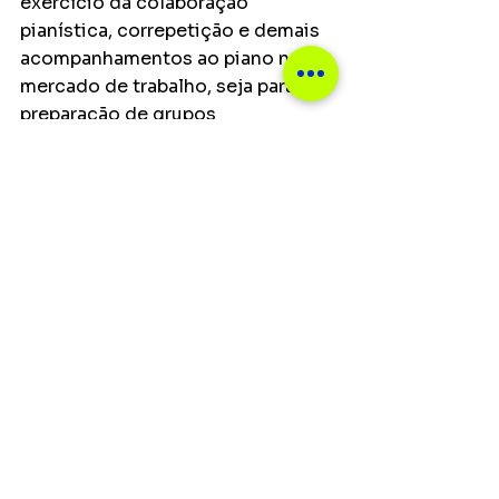
exercício da colaboração 
pianística, correpetição e demais 
acompanhamentos ao piano no 
mercado de trabalho, seja para a 
preparação de grupos 
instrumentais ou vocais, 
profissionais ou amadores. Para 
ingressar no curso Piano 
Colaborativo, é necessário ter 
conhecimento pianístico 
compatível com o do Ciclo 
Avançado do Conservatório de 
Tatuí e conhecimento teórico 
compatível com o nível de 
Harmonia 1 da instituição. Pessoas 
interessadas deverão realizar um 
teste prático de performance, 
entrevista presencial e prova de 