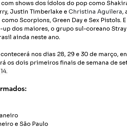
á com shows dos ídolos do pop como Shakir
ry, Justin Timberlake e 
Christina Aguilera
,
como Scorpions, Green Day e Sex Pistols. E
e-up dos maiores, o grupo sul-coreano Stray 
rasil ainda neste ano.
acontecerá nos dias 28, 29 e 30 de março, e
á os dois primeiros finais de semana de se
 14.
irmados:
janeiro
neiro e São Paulo