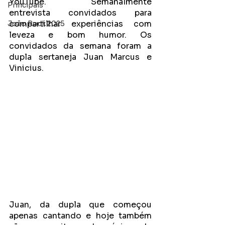
YouTube. Semanalmente 
Principais
entrevista convidados para 
compartilhar experiências com 
João Rock 2025
leveza e bom humor. Os 
convidados da semana foram a 
dupla sertaneja Juan Marcus e 
Vinicius.
Juan, da dupla que começou 
apenas cantando e hoje também 