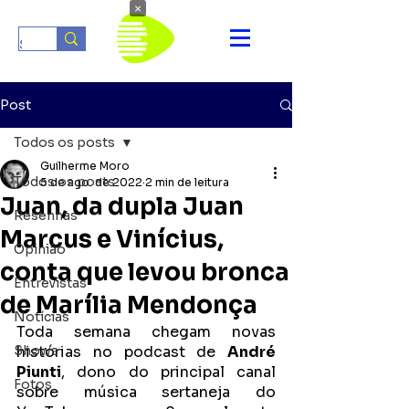
×
Post
Todos os posts
Guilherme Moro
Todos os posts
5 de ago. de 2022
2 min de leitura
Juan, da dupla Juan
Resenhas
Marcus e Vinícius,
Opinião
conta que levou bronca
Entrevistas
de Marília Mendonça
Notícias
Toda semana chegam novas 
Shows
histórias no podcast de 
André 
Piunti
, dono do principal canal 
Fotos
sobre música sertaneja do 