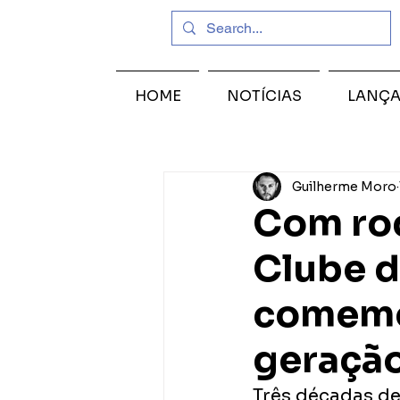
HOME
NOTÍCIAS
LANÇ
Guilherme Moro
Com rod
Clube d
comemor
geraçã
Três décadas de