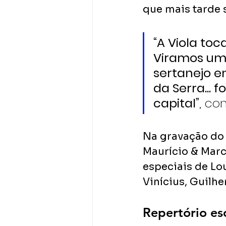
que mais tarde 
“A Viola toc
Viramos uma
sertanejo em
da Serra... 
capital”
, co
Na gravação do 
Maurício & Marc
especiais de Lou
Vinícius, Guilh
Repertório es