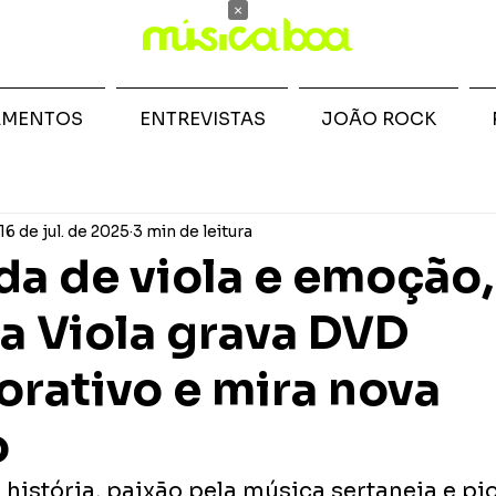
×
AMENTOS
ENTREVISTAS
JOÃO ROCK
16 de jul. de 2025
3 min de leitura
a de viola e emoção,
a Viola grava DVD
ativo e mira nova
o
 história, paixão pela música sertaneja e pi