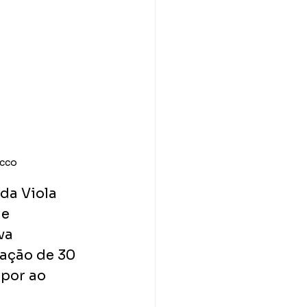
occo
da Viola 
e 
va 
ação de 30 
por ao 