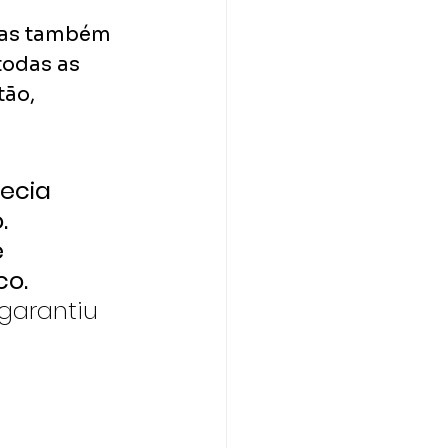
tas também 
odas as 
ão, 
ecia 
. 
 
o. 
 garantiu 