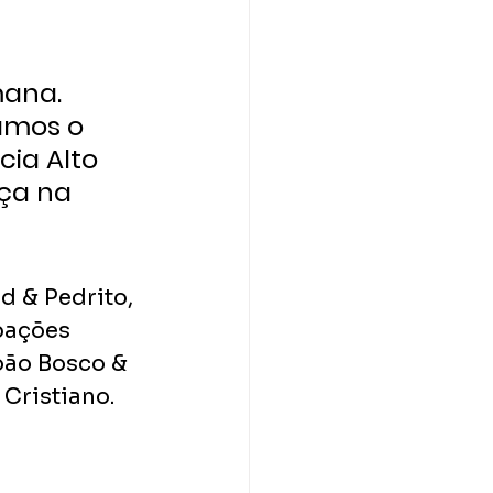
mana. 
amos o 
cia Alto 
rça na 
 & Pedrito, 
pações 
oão Bosco & 
Cristiano. 