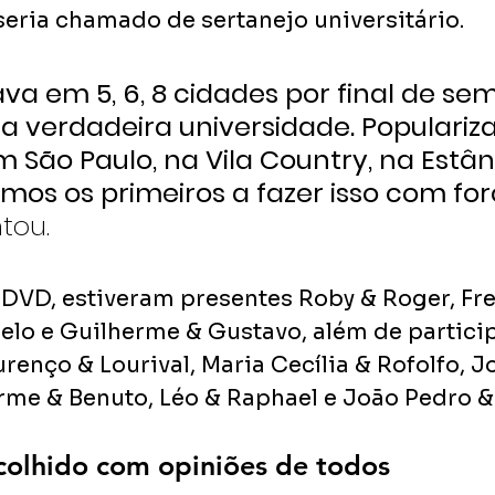
seria chamado de sertanejo universitário. 
ava em 5, 6, 8 cidades por final de se
 verdadeira universidade. Populariz
 São Paulo, na Vila Country, na Estân
fomos os primeiros a fazer isso com fo
ntou.
DVD, estiveram presentes Roby & Roger, Fred
elo e Guilherme & Gustavo, além de partici
renço & Lourival, Maria Cecília & Rofolfo, J
erme & Benuto, Léo & Raphael e João Pedro & 
colhido com opiniões de todos