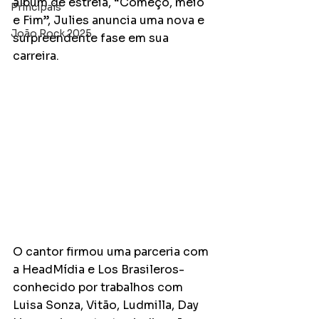
álbum de estreia, “Começo, meio 
Principais
e Fim”, Julies anuncia uma nova e 
João Rock 2025
surpreendente fase em sua 
carreira. 
O cantor firmou uma parceria com 
a HeadMídia e Los Brasileros- 
conhecido por trabalhos com 
Luisa Sonza, Vitão, Ludmilla, Day 