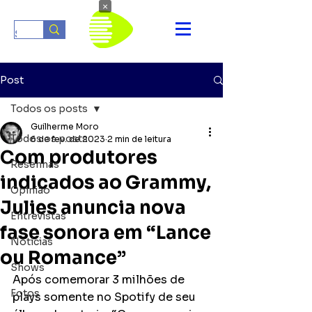
×
Post
Todos os posts
Guilherme Moro
Todos os posts
6 de fev. de 2023
2 min de leitura
Com produtores
Resenhas
indicados ao Grammy,
Opinião
Julies anuncia nova
Entrevistas
fase sonora em “Lance
Notícias
ou Romance”
Shows
Após comemorar 3 milhões de 
Fotos
plays somente no Spotify de seu 