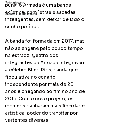
Principais
punk, o Armada é uma banda 
eclética, com letras e sacadas 
João Rock 2025
inteligentes, sem deixar de lado o 
cunho político.	
A banda foi formada em 2017, mas 
não se engane pelo pouco tempo 
na estrada. Quatro dos 
integrantes da Armada integravam 
a célebre Blind Pigs, banda que 
ficou ativa no cenário 
independente por mais de 20 
anos e chegando ao fim no ano de 
2016. Com o novo projeto, os 
meninos ganharam mais liberdade 
artística, podendo transitar por 
vertentes diversas.