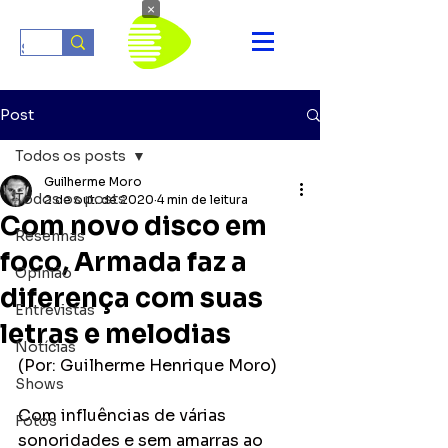
×
Post
Todos os posts
Guilherme Moro
Todos os posts
2 de out. de 2020
4 min de leitura
Com novo disco em
Resenhas
foco, Armada faz a
Opinião
diferença com suas
Entrevistas
letras e melodias
Notícias
(Por: Guilherme Henrique Moro)
Shows
Com influências de várias 
Fotos
sonoridades e sem amarras ao 