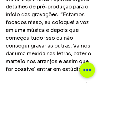
detalhes de pré-produção para o 
início das gravações: “Estamos 
focados nisso, eu coloquei a voz 
em uma música e depois que 
começou tudo isso eu não 
consegui gravar as outras. Vamos 
dar uma mexida nas letras, bater o 
martelo nos arranjos e assim que 
for possível entrar em estúdio”.
Ele ainda relata que a banda está 
compondo e produzindo bastante 
durante a quarentena: “As músicas 
que compomos nesse período 
ficaram para um terceiro disco. 
Elas ficaram tão legais que 
resolvemos segurar por achar que 
não vale a pena soltar agora. 