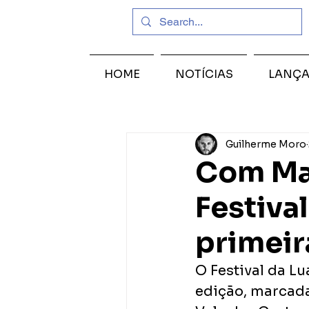
HOME
NOTÍCIAS
LANÇ
Guilherme Moro
Com Man
Festiva
primeir
O Festival da Lu
edição, marcada