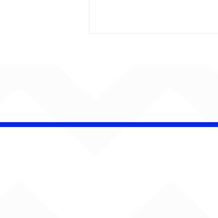
AUMENTA O SOM!
Semana estreia com
retorno de Jão, Ariana
Grande, Sorriso Maroto e
mais