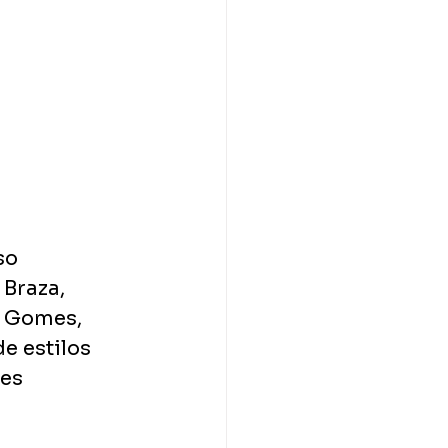
so 
Braza, 
n Gomes, 
e estilos 
es 