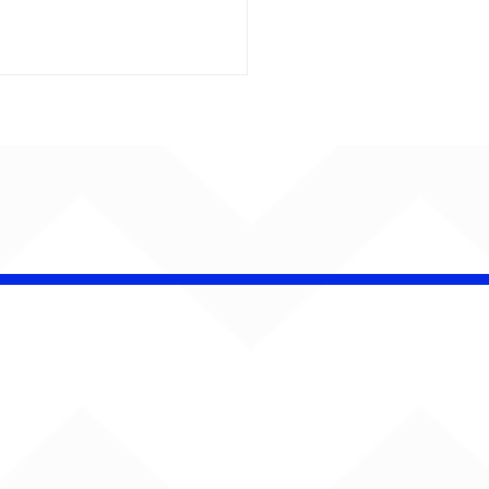
insk conquista
campeonato da
lha da Aldeia no
o Rock