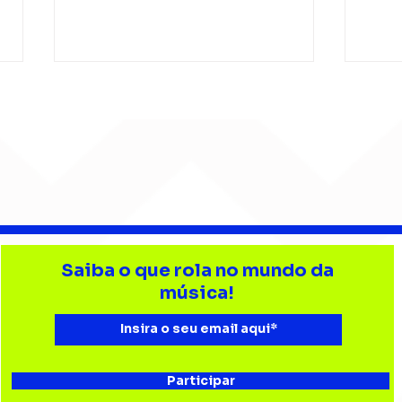
Djonga reúne multidão e
Lev
reforça
tri
Saiba o que rola no mundo da
representatividade do
Bata
música!
rap no João Rock
Joã
Participar