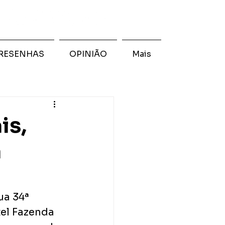
RESENHAS
OPINIÃO
Mais
is,
a
ua 34ª 
el Fazenda 