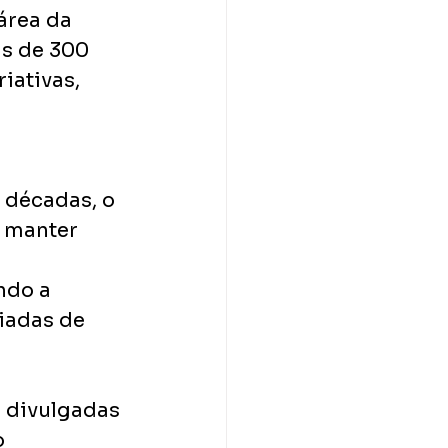
área da 
s de 300 
iativas, 
 
 décadas, o 
 manter 
ndo a 
iadas de 
 divulgadas 
 