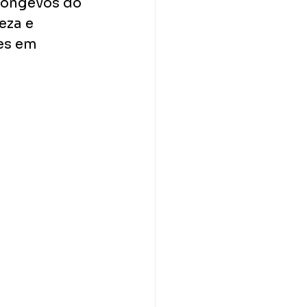
 longevos do 
eza e 
es em 