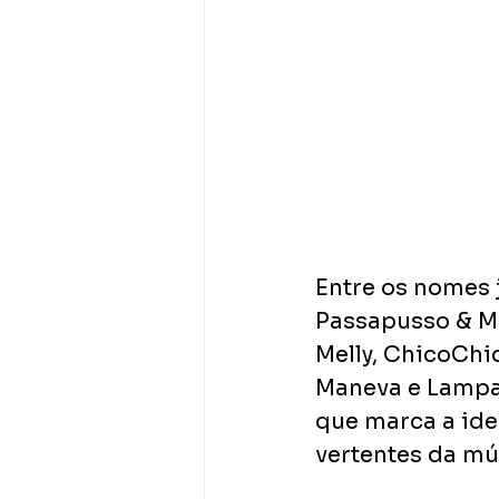
Entre os nomes 
Passapusso & Mi
Melly, ChicoChi
Maneva e Lampari
que marca a iden
vertentes da mú