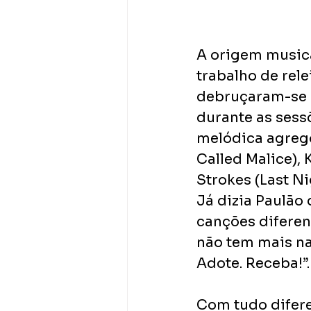
A origem musica
trabalho de rele
debruçaram-se 
durante as sess
melódica agrego
Called Malice), 
Strokes (Last Ni
Já dizia Paulão
canções diferent
não tem mais nad
Adote. Receba!”.
Com tudo difere