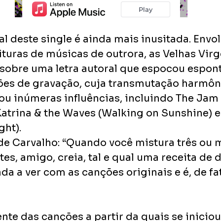
l deste single é ainda mais inusitada. Envo
ituras de músicas de outrora, as Velhas Virg
sobre uma letra autoral que espocou espon
ões de gravação, cuja transmutação harmôn
u inúmeras influências, incluindo The Jam
Katrina & the Waves (Walking on Sunshine) e
ght).
 de Carvalho: “Quando você mistura três ou 
es, amigo, creia, tal e qual uma receita de dr
a a ver com as canções originais e é, de fat
nte das canções a partir da quais se iniciou