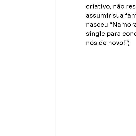
criativo, não re
assumir sua fan
nasceu “Namorad
single para con
nós de novo!”)