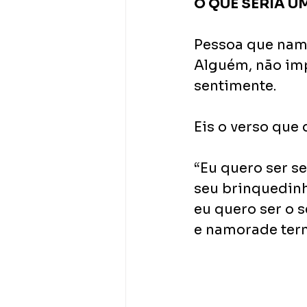
O QUE SERIA 
Pessoa que nam
Alguém, não imp
sentimente.
Eis o verso que
“Eu quero ser s
seu brinquedinh
eu quero ser o 
e namorade term