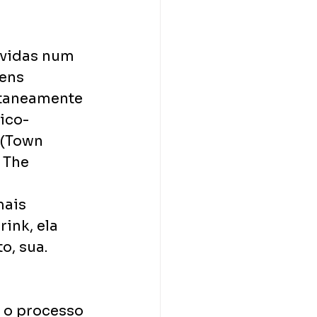
lvidas num 
ens 
taneamente 
ico-
 (Town 
 The 
mais 
ink, ela 
o, sua. 
 o processo 