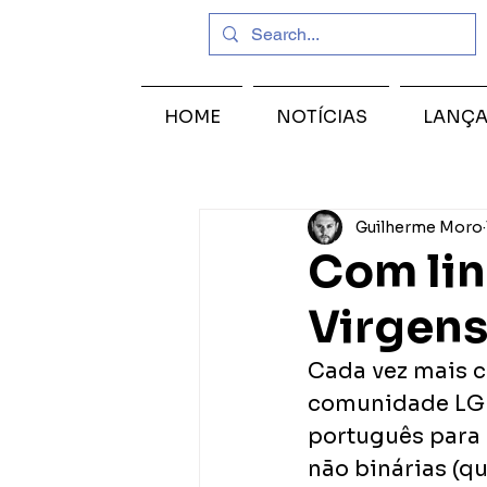
HOME
NOTÍCIAS
LANÇ
Guilherme Moro
Com lin
Virgen
Cada vez mais 
comunidade LGB
português para 
não binárias (q