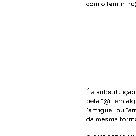
com o feminino)
É a substituição
pela "@" em alg
"amigue" ou "am
da mesma forma,