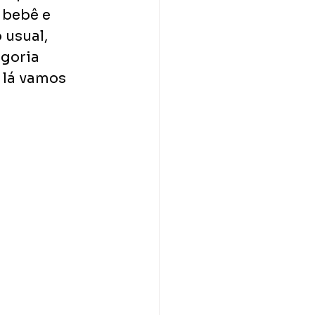
 bebê e 
usual, 
goria 
 lá vamos 