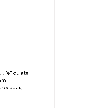
, "e" ou até 
am 
trocadas, 