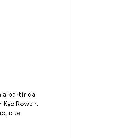
 a partir da 
r Kye Rowan.
o, que 