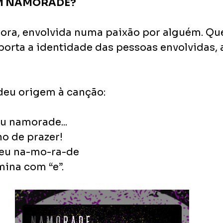
UM NAMORADE?
ora, envolvida numa paixão por alguém. Qu
orta a identidade das pessoas envolvidas, 
 deu origem à canção:
eu namorade...
o de prazer!
seu na-mo-ra-de
ina com “e”.