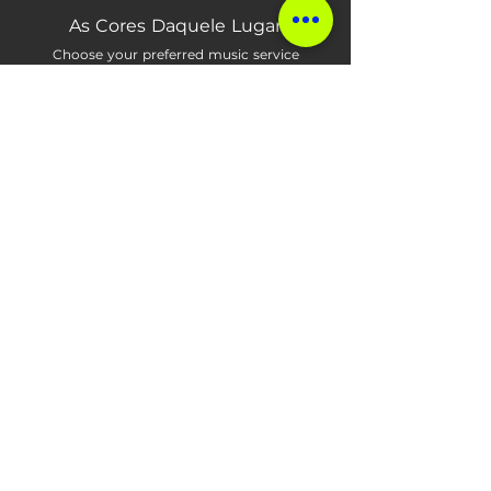
Sobre Marã Música
Empresa especializada em 
Marketing e Relações Públicas, 
dentro do mercado da música, 
fundada em janeiro de 2018 na 
cidade de Jundiaí, no estado de 
São Paulo. Idealizada e gerenciada 
por Henrique Roncoletta, vocalista 
e compositor da banda NDK, a 
Marã Música atua na conexão de 