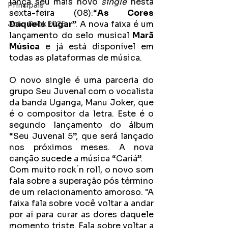
lança seu mais novo 
single 
nesta 
Principais
sexta-feira (08):“
As Cores 
Daquele Lugar
”. A nova faixa é um 
João Rock 2025
lançamento do selo musical 
Marã 
Música
 e já está disponível em 
todas as plataformas de música.
O novo single é uma parceria do 
grupo Seu Juvenal com o vocalista 
da banda Uganga, Manu Joker, que 
é o compositor da letra. Este é o 
segundo lançamento do álbum 
“Seu Juvenal 5”, que será lançado 
nos próximos meses. A nova 
canção sucede a música “Cariá”. 
Com muito rock ́n roll, o novo som 
fala sobre a superação pós término 
de um relacionamento amoroso. "A 
faixa fala sobre você voltar a andar 
por aí para curar as dores daquele 
momento triste. Fala sobre voltar a 