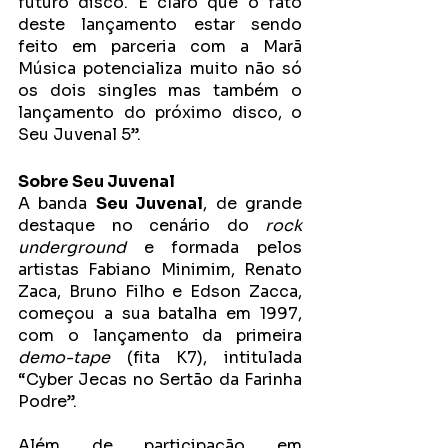
futuro disco. E claro que o fato 
deste lançamento estar sendo 
feito em parceria com a Marã 
Música potencializa muito não só 
os dois singles mas também o 
lançamento do próximo disco, o 
Seu Juvenal 5”.
Sobre Seu Juvenal 
A banda 
Seu Juvenal
, de grande 
destaque no cenário do 
rock 
underground 
e formada pelos 
artistas Fabiano Minimim, Renato 
Zaca, Bruno Filho e Edson Zacca, 
começou a sua batalha em 1997, 
com o lançamento da primeira 
demo-tape
 (fita K7), intitulada 
“Cyber Jecas no Sertão da Farinha 
Podre”. 
Além de participação em 