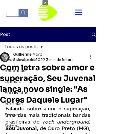
×
Post
Todos os posts
Guilherme Moro
Todos os posts
8 de abr. de 2022
3 min de leitura
Com letra sobre amor e
Resenhas
superação, Seu Juvenal
Opinião
lança novo single: "As
Entrevistas
Cores Daquele Lugar"
Notícias
Falando sobre amor e superação, 
Shows
uma das mais tradicionais bandas 
brasileiras de 
rock underground
, 
Fotos
Seu Juvenal,
 de Ouro Preto (MG), 