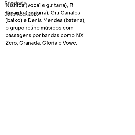
Principais
Nishida (vocal e guitarra), Fi 
Ricardo (guitarra), Giu Canales 
João Rock 2025
(baixo) e Denis Mendes (bateria), 
o grupo reúne músicos com 
passagens por bandas como NX 
Zero, Granada, Gloria e Vowe.