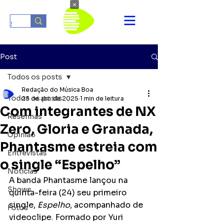
×
Post
Todos os posts
Redação do Música Boa
Todos os posts
25 de abr. de 2025
1 min de leitura
Com integrantes de NX
Resenhas
Zero, Gloria e Granada,
Opinião
Phantasme estreia com
Entrevistas
o single “Espelho”
Notícias
A banda Phantasme lançou na 
Shows
quinta-feira (24) seu primeiro 
single, 
Espelho
, acompanhado de 
Fotos
videoclipe. Formado por Yuri 