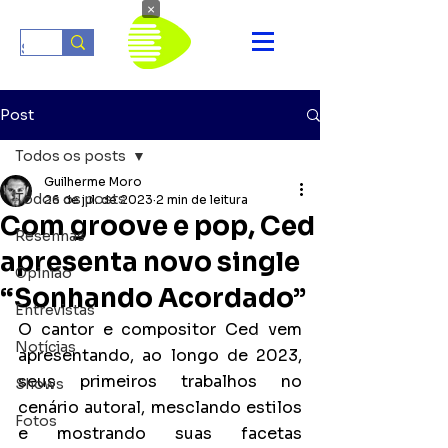
×
Post
Todos os posts
Guilherme Moro
Todos os posts
26 de jul. de 2023
2 min de leitura
Com groove e pop, Ced
Resenhas
apresenta novo single
Opinião
“Sonhando Acordado”
Entrevistas
O cantor e compositor Ced vem 
Notícias
apresentando, ao longo de 2023, 
seus primeiros trabalhos no 
Shows
cenário autoral, mesclando estilos 
Fotos
e mostrando suas facetas 