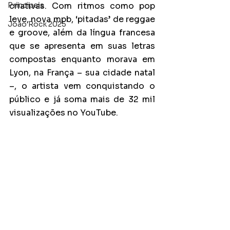
Principais
criativas. Com ritmos como pop 
leve, nova mpb, ‘pitadas’ de reggae 
João Rock 2025
e groove, além da língua francesa 
que se apresenta em suas letras 
compostas enquanto morava em 
Lyon, na França – sua cidade natal 
–, o artista vem conquistando o 
público e já soma mais de 32 mil 
visualizações no YouTube.