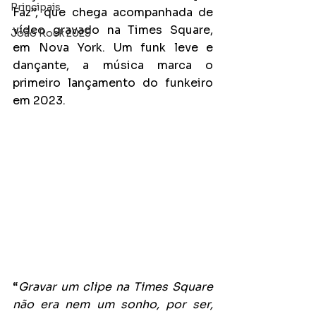
Principais
Faz”, que chega acompanhada de 
vídeo gravado na Times Square, 
João Rock 2025
em Nova York. Um funk leve e 
dançante, a música marca o 
primeiro lançamento do funkeiro 
em 2023.
“
Gravar um clipe na Times Square 
não era nem um sonho, por ser, 