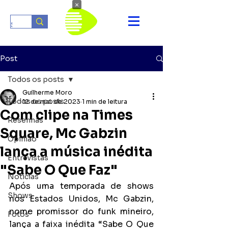
×
Post
Todos os posts
Guilherme Moro
Todos os posts
12 de mai. de 2023
1 min de leitura
Com clipe na Times
Resenhas
Square, Mc Gabzin
Opinião
lança a música inédita
Entrevistas
"Sabe O Que Faz"
Notícias
Após uma temporada de shows 
Shows
nos Estados Unidos, Mc Gabzin, 
nome promissor do funk mineiro, 
Fotos
lança a faixa inédita “Sabe O Que 