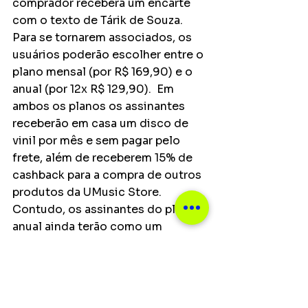
comprador receberá um encarte 
com o texto de Tárik de Souza. 
Para se tornarem associados, os 
usuários poderão escolher entre o 
plano mensal (por R$ 169,90) e o 
anual (por 12x R$ 129,90).  Em 
ambos os planos os assinantes 
receberão em casa um disco de 
vinil por mês e sem pagar pelo 
frete, além de receberem 15% de 
cashback para a compra de outros 
produtos da UMusic Store. 
Contudo, os assinantes do plano 
anual ainda terão como um 
benefício a mais o frete grátis 
para qualquer compra na UMusic 
Store durante o período de sua 
assinatura.