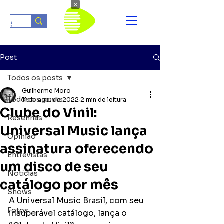
×
Post
Todos os posts
Guilherme Moro
Todos os posts
11 de ago. de 2022
2 min de leitura
Clube do Vinil:
Resenhas
Universal Music lança
Opinião
assinatura oferecendo
Entrevistas
um disco de seu
Notícias
catálogo por mês
Shows
A Universal Music Brasil, com seu 
Fotos
insuperável catálogo, lança o 