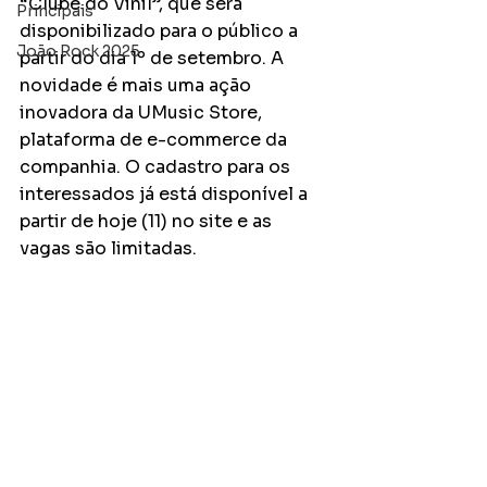
“Clube do Vinil”, que será 
Principais
disponibilizado para o público a 
João Rock 2025
partir do dia 1º de setembro. A 
novidade é mais uma ação 
inovadora da UMusic Store, 
plataforma de e-commerce da 
companhia. O cadastro para os 
interessados já está disponível a 
partir de hoje (11) no site e as 
vagas são limitadas.  