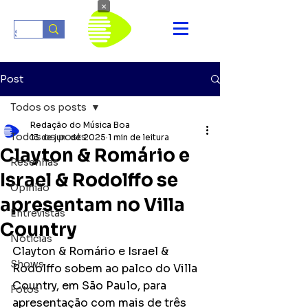
×
Post
Todos os posts
Redação do Música Boa
Todos os posts
13 de jun. de 2025
1 min de leitura
Clayton & Romário e
Resenhas
Israel & Rodolffo se
Opinião
apresentam no Villa
Entrevistas
Country
Notícias
Clayton & Romário e Israel & 
Shows
Rodolffo sobem ao palco do Villa 
Country, em São Paulo, para 
Fotos
apresentação com mais de três 