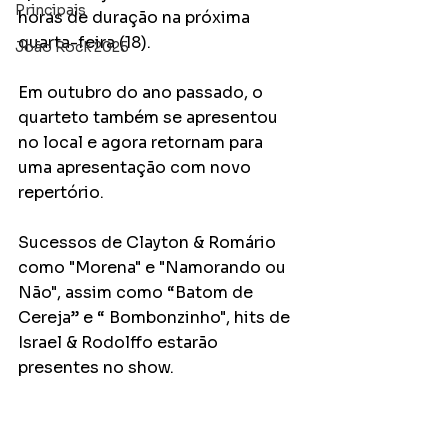
Principais
horas de duração na próxima 
quarta-feira (18). 
João Rock 2025
Em outubro do ano passado, o 
quarteto também se apresentou 
no local e agora retornam para 
uma apresentação com novo 
repertório. 
Sucessos de Clayton & Romário 
como "Morena" e "Namorando ou 
Não", assim como “Batom de 
Cereja” e “ Bombonzinho", hits de 
Israel & Rodolffo estarão 
presentes no show. 