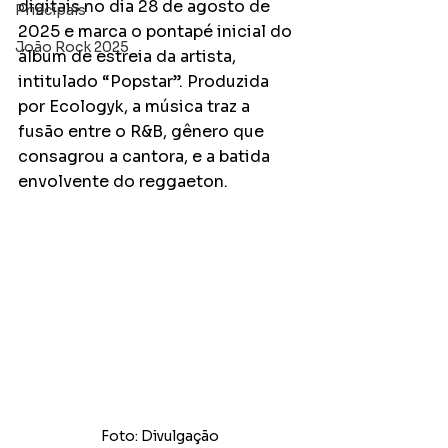
digitais no dia 28 de agosto de 
Principais
2025 e marca o pontapé inicial do 
João Rock 2025
álbum de estreia da artista, 
intitulado “Popstar”. Produzida 
por Ecologyk, a música traz a 
fusão entre o R&B, gênero que 
consagrou a cantora, e a batida 
envolvente do reggaeton.
Foto: Divulgação