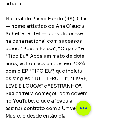
artista.
Natural de Passo Fundo (RS), Clau 
— nome artístico de Ana Cláudia 
Scheffer Riffel — consolidou-se 
na cena nacional com sucessos 
como “Pouca Pausa”, “Cigana” e 
“Tipo Eu”. Após um hiato de dois 
anos, voltou aos palcos em 2024 
com o EP “TIPO EU”, que incluiu 
os singles “TUTTI FRUTTI”, “LIVRE, 
LEVE E LOUCA” e “ESTRANHO”. 
Sua carreira começou com covers 
no YouTube, o que a levou a 
assinar contrato com a Universal 
Music, e desde então ela 
construiu um repertório marcado 
pela mistura entre pop, R&B e hip 