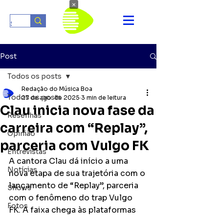
×
Post
Todos os posts
Redação do Música Boa
Todos os posts
27 de ago. de 2025
3 min de leitura
Clau inicia nova fase da
Resenhas
carreira com “Replay”,
Opinião
parceria com Vulgo FK
Entrevistas
A cantora Clau dá início a uma 
Notícias
nova etapa de sua trajetória com o 
lançamento de “Replay”, parceria 
Shows
com o fenômeno do trap Vulgo 
Fotos
FK. A faixa chega às plataformas 