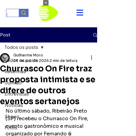
×
Post
Todos os posts
Guilherme Moro
Todos os posts
28 de out. de 2024
2 min de leitura
Churrasco On Fire traz
Resenhas
proposta intimista e se
Opinião
difere de outros
Entrevistas
eventos sertanejos
Notícias
No último sábado, Ribeirão Preto 
Shows
(SP) recebeu o Churrasco On Fire, 
evento gastronômico e musical 
Fotos
organizado por Fernando & 