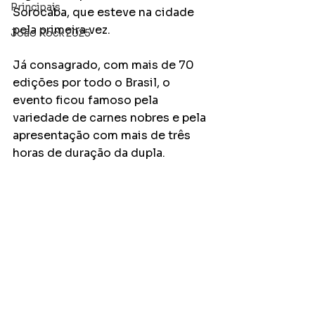
Principais
Sorocaba, que esteve na cidade 
pela primeira vez. 
João Rock 2025
Já consagrado, com mais de 70 
edições por todo o Brasil, o 
evento ficou famoso pela 
variedade de carnes nobres e pela 
apresentação com mais de três 
horas de duração da dupla. 