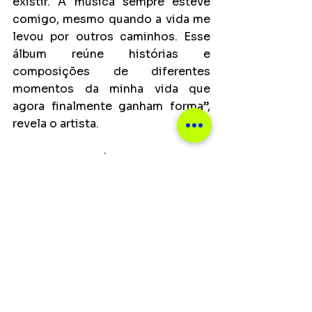
existir. A música sempre esteve 
comigo, mesmo quando a vida me 
levou por outros caminhos. Esse 
álbum reúne histórias e 
composições de diferentes 
momentos da minha vida que 
agora finalmente ganham forma”, 
revela o artista.
“Malandro que é Malandro” chega, 
assim, não como um ponto de 
partida qualquer, mas como um 
encontro entre tempos, culturas e 
escolhas. Um debut que carrega 
história — e que transforma 
experiência em linguagem musical 
com naturalidade e verdade.