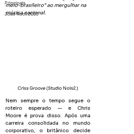
Principais
meio-brasileiro” ao mergulhar na 
música nacional.
João Rock 2025
Criss Groove (Studio Nois2.)
Nem sempre o tempo segue o 
roteiro esperado — e Chris 
Moore é prova disso. Após uma 
carreira consolidada no mundo 
corporativo, o britânico decide 