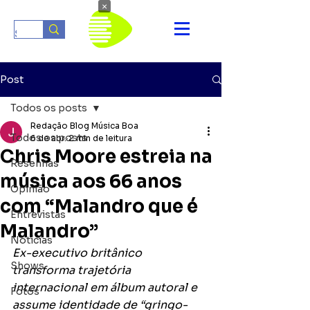
×
Post
Todos os posts
Redação Blog Música Boa
Todos os posts
6 de abr.
2 min de leitura
Chris Moore estreia na
Resenhas
música aos 66 anos
Opinião
com “Malandro que é
Entrevistas
Malandro”
Notícias
Ex-executivo britânico 
Shows
transforma trajetória 
internacional em álbum autoral e 
Fotos
assume identidade de “gringo-