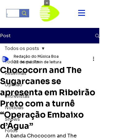
×
Post
Todos os posts
Redação do Música Boa
Todos os posts
22 de mai.
1 min de leitura
Chococorn and The
Resenhas
Sugarcanes se
Opinião
apresenta em Ribeirão
Entrevistas
Preto com a turnê
Notícias
“Operação Embaixo
Shows
d’Água”
Fotos
A banda Chococorn and The 