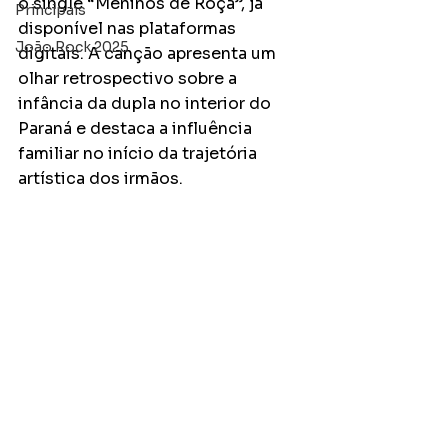
o single “Meninos de Roça”, já 
Principais
disponível nas plataformas 
João Rock 2025
digitais. A canção apresenta um 
olhar retrospectivo sobre a 
infância da dupla no interior do 
Paraná e destaca a influência 
familiar no início da trajetória 
artística dos irmãos.