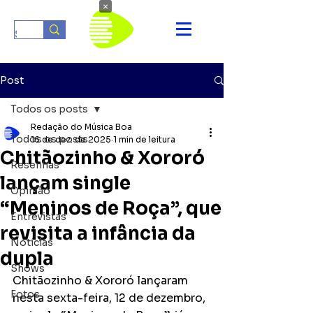
×
Post
Todos os posts
Redação do Música Boa
Todos os posts
16 de dez. de 2025
1 min de leitura
Chitãozinho & Xororó
Resenhas
lançam single
Opinião
“Meninos de Roça”, que
Entrevistas
revisita a infância da
Notícias
dupla
Shows
Chitãozinho & Xororó lançaram 
Fotos
nesta sexta-feira, 12 de dezembro, 