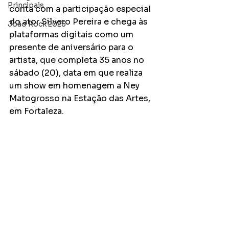
Principais
conta com a participação especial 
do ator Silvero Pereira e chega às 
João Rock 2025
plataformas digitais como um 
presente de aniversário para o 
artista, que completa 35 anos no 
sábado (20), data em que realiza 
um show em homenagem a Ney 
Matogrosso na Estação das Artes, 
em Fortaleza.