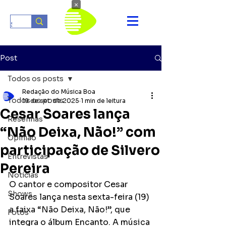
×
Post
Todos os posts
Redação do Música Boa
Todos os posts
19 de set. de 2025
1 min de leitura
Cesar Soares lança
Resenhas
“Não Deixa, Não!” com
Opinião
participação de Silvero
Entrevistas
Pereira
Notícias
O cantor e compositor Cesar 
Shows
Soares lança nesta sexta-feira (19) 
a faixa “Não Deixa, Não!”, que 
Fotos
integra o álbum Encanto. A música 