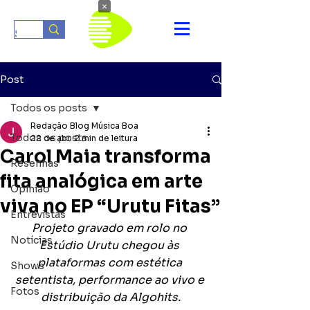
×
Post
Todos os posts
Redação Blog Música Boa
Todos os posts
22 de abr.
2 min de leitura
Carol Maia transforma
Resenhas
fita analógica em arte
Opinião
viva no EP “Urutu Fitas”
Entrevistas
Projeto gravado em rolo no 
Notícias
Estúdio Urutu chegou às 
plataformas com estética 
Shows
setentista, performance ao vivo e 
Fotos
distribuição da Algohits.