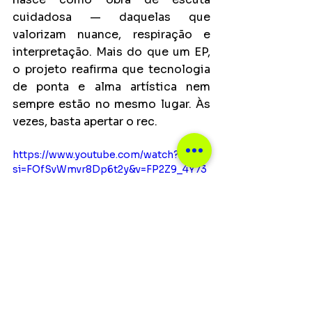
cuidadosa — daquelas que 
valorizam nuance, respiração e 
interpretação. Mais do que um EP, 
o projeto reafirma que tecnologia 
de ponta e alma artística nem 
sempre estão no mesmo lugar. Às 
vezes, basta apertar o rec.
https://www.youtube.com/watch?
si=FOfSvWmvr8Dp6t2y&v=FP2Z9_4Y73
k&feature=youtu.be
Algohits
Carol Maia transforma fita analógica em arte viva no EP “Urutu Fitas”