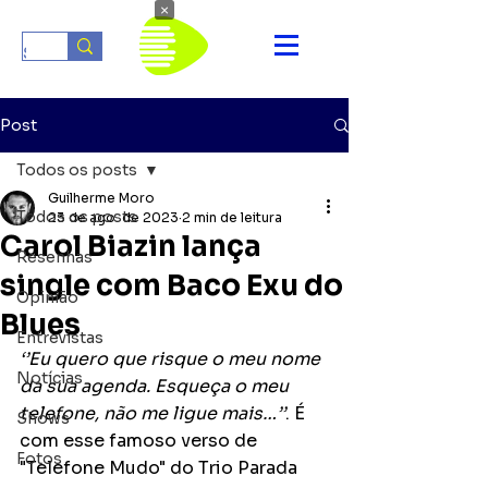
×
Post
Todos os posts
Guilherme Moro
Todos os posts
23 de ago. de 2023
2 min de leitura
Carol Biazin lança
Resenhas
single com Baco Exu do
Opinião
Blues
Entrevistas
‘’Eu quero que risque o meu nome 
Notícias
da sua agenda. Esqueça o meu 
telefone, não me ligue mais…’’
. É 
Shows
com esse famoso verso de 
Fotos
"Telefone Mudo" do Trio Parada 