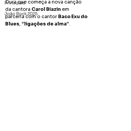
Dura que começa a nova canção 
Principais
da cantora 
Carol Biazin
 em 
João Rock 2025
parceria com o cantor 
Baco Exu do 
Blues
, 
‘’ligações de alma’’
. 