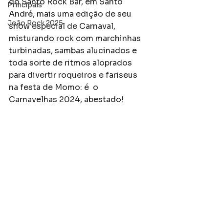
do Santo Rock Bar, em Santo 
Principais
André, mais uma edição de seu 
João Rock 2025
show especial de Carnaval, 
misturando rock com marchinhas 
turbinadas, sambas alucinados e 
toda sorte de ritmos aloprados 
para divertir roqueiros e fariseus 
na festa de Momo: é  o 
Carnavelhas 2024, abestado! 