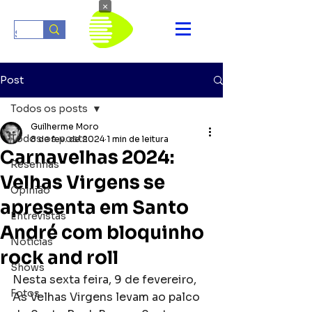
×
Post
Todos os posts
Guilherme Moro
Todos os posts
8 de fev. de 2024
1 min de leitura
Carnavelhas 2024:
Resenhas
Velhas Virgens se
Opinião
apresenta em Santo
Entrevistas
André com bloquinho
Notícias
rock and roll
Shows
Nesta sexta feira, 9 de fevereiro, 
Fotos
As Velhas Virgens levam ao palco 