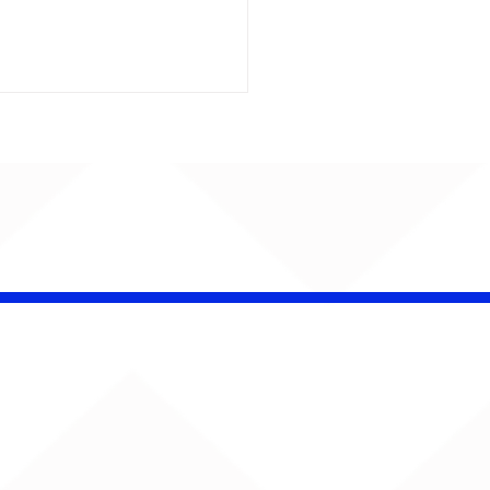
é Pacheco e Ubandu
erram trajetória com
iovisual gravado na
ção Ferroviária de
ru