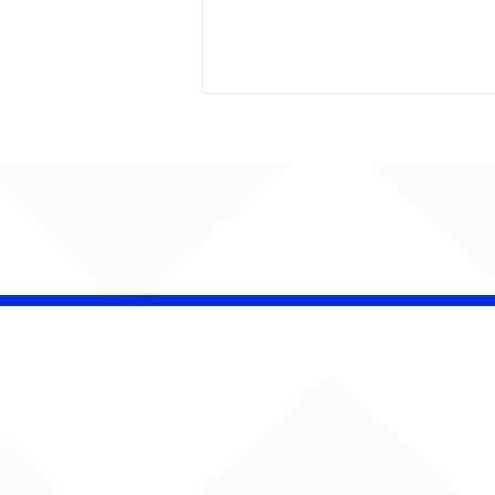
CHAMELEO acerta as
contas com o passado
em “Versão dos Fatos”