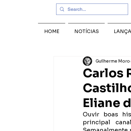
HOME
NOTÍCIAS
LANÇ
Guilherme Moro
Carlos 
Castilh
Eliane
Ouvir boas hi
principal can
Semanalmente r