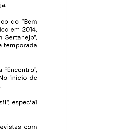
ja.
ico do “Bem 
ico em 2014, 
 Sertanejo”, 
a temporada 
 “Encontro”, 
o início de 
.
l”, especial 
vistas com 