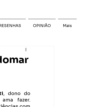
RESENHAS
OPINIÃO
Mais
ndomar
e
ti
, dono do 
ama fazer. 
iências com 