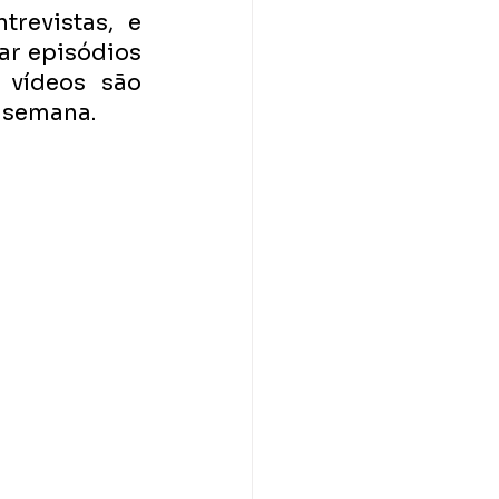
revistas, e 
r episódios 
vídeos são 
 semana. 