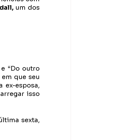
dall,
 um dos 
e “Do outro 
 em que seu 
 ex-esposa, 
rregar isso 
ltima sexta, 