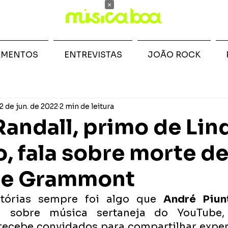
×
AMENTOS
ENTREVISTAS
JOÃO ROCK
2 de jun. de 2022
2 min de leitura
Randall, primo de Li
o, fala sobre morte d
 de Grammont
stórias sempre foi algo que 
André Piun
al sobre música sertaneja do YouTube, 
ecebe convidados para compartilhar exper