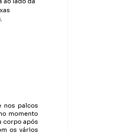
a ao lado da 
xas 
.
 nos palcos 
 no momento 
 corpo após 
m os vários 