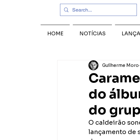
HOME
NOTÍCIAS
LANÇ
Guilherme Moro
Caramel
do álbu
do gru
O caldeirão son
lançamento de s