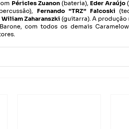
com 
Péricles Zuanon
 (bateria), 
Eder Araújo
percussão), 
Fernando “TRZ” Falcoski
 (te
 
Wiliam Zaharanszki 
(guitarra). A produção 
 Barone, com todos os demais Caramelows
ores.