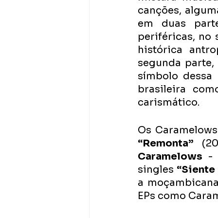
canções, alguma
em duas parte
periféricas, no
histórica antr
segunda parte,
símbolo dessa b
brasileira co
carismático.
Os Caramelows 
“Remonta”
 (2
Caramelows
 -
singles 
“Siente 
a moçambicana
EPs como Cara