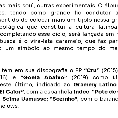
s mais soul, outras experimentais. O álbum
s, tendo como grande fio condutor a
 sentido de colocar mais um tijolo nessa gr
opofágica que constitui a cultura latinoa
 completando esse ciclo, será lançada em 
usca é o vira-lata caramelo, que faz part
mo um símbolo ao mesmo tempo do mar
têm em sua discografia o EP 
“Cru”
016) e 
“Goela Abaixo”
 (2019) como
 Li
 este último, indicado ao 
Grammy Latino
El Calor”
, com a espanhola 
Indee
; 
“Pote de
 
Selma Uamusse
; 
“Sozinho”
, com o baiano
melows.