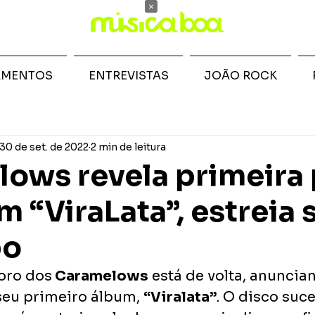
×
AMENTOS
ENTREVISTAS
JOÃO ROCK
30 de set. de 2022
2 min de leitura
ows revela primeira 
m “ViraLata”, estreia 
po
oro dos
 Caramelows
 está de volta, anuncia
eu primeiro álbum, 
“Viralata”
. O disco suc