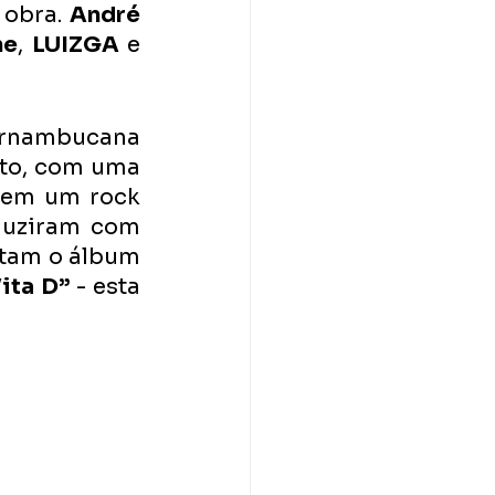
obra. 
André 
ne
, 
LUIZGA
 e 
ernambucana 
to, com uma 
 em um rock 
duziram com 
tam o álbum 
Vita D”
 - esta 