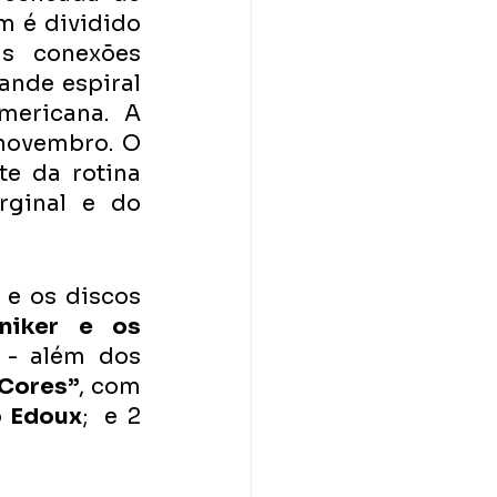
 é dividido 
s conexões 
ande espiral 
mericana. A 
novembro. O 
e da rotina 
ginal e do 
 (2015) e os discos 
niker e os 
 - além dos 
 Cores”
, com 
 
Edoux
;  e 2 