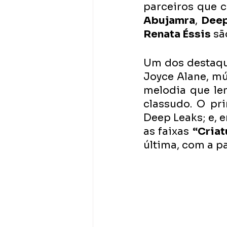
parceiros que 
Abujamra
, 
Deep
Renata Éssis
 s
Um dos destaque
Joyce Alane, mú
melodia que le
classudo. O pri
Deep Leaks; e, 
as faixas 
“Criat
última, com a p