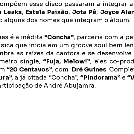
compõem esse disco passaram a integrar a 
 Leaks
, 
Estela Paixão
, 
Jota Pê
, 
Joyce Ala
ão alguns dos nomes que integram o álbum.
s é a inédita 
“Concha”
, parceria com a p
sica que inicia em um groove soul bem len
mbra as raízes da cantora e se desenvolve
meiro single, 
“Fuja, Melow!”
, eles co-pro
em 
“20 Centavos”
, com 
 Dré Guines
. Comple
ura”,
 a já citada “Concha”, 
“Pindorama”
 e
 “
articipação de André Abujamra. 