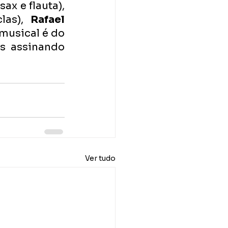
 (sax e flauta), 
clas), 
Rafael 
musical é do 
 assinando 
Ver tudo