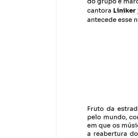
do grupo e marca
cantora 
Liniker
antecede esse n
Fruto da estra
pelo mundo, co
em que os músic
a reabertura d