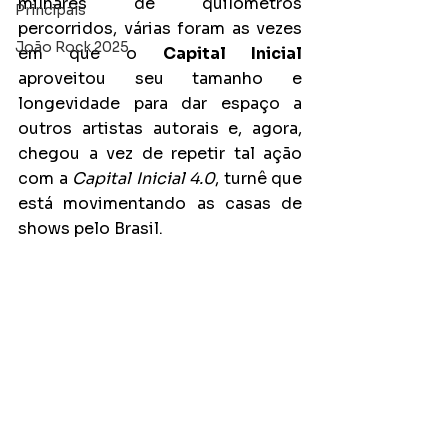
milhares de quilômetros 
Principais
percorridos, várias foram as vezes 
João Rock 2025
em que o 
Capital Inicial
aproveitou seu tamanho e 
longevidade para dar espaço a 
outros artistas autorais e, agora, 
chegou a vez de repetir tal ação 
com a 
Capital Inicial 4.0
, turnê que 
está movimentando as casas de 
shows pelo Brasil. 