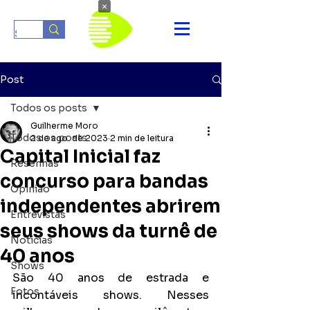
×
Post
Todos os posts
Guilherme Moro
Todos os posts
2 de ago. de 2023
2 min de leitura
Capital Inicial faz
Resenhas
concurso para bandas
Opinião
independentes abrirem
Entrevistas
seus shows da turnê de
Notícias
40 anos
Shows
São 40 anos de estrada e 
Fotos
incontáveis shows. Nesses 