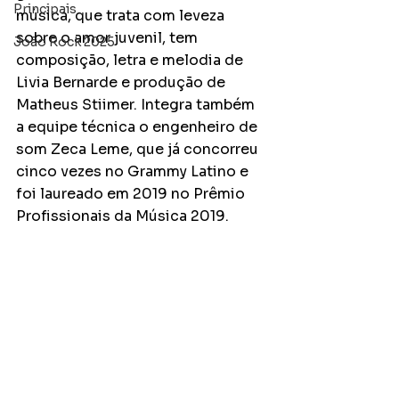
Principais
música, que trata com leveza 
sobre o amor juvenil, tem 
João Rock 2025
composição, letra e melodia de 
Livia Bernarde e produção de 
Matheus Stiimer. Integra também 
a equipe técnica o engenheiro de 
som Zeca Leme, que já concorreu 
cinco vezes no Grammy Latino e 
foi laureado em 2019 no Prêmio 
Profissionais da Música 2019.