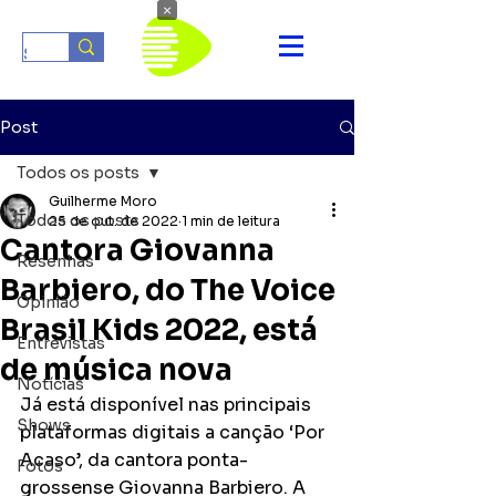
×
Post
Todos os posts
Guilherme Moro
Todos os posts
25 de out. de 2022
1 min de leitura
Cantora Giovanna
Resenhas
Barbiero, do The Voice
Opinião
Brasil Kids 2022, está
Entrevistas
de música nova
Notícias
Já está disponível nas principais 
Shows
plataformas digitais a canção ‘Por 
Acaso’, da cantora ponta-
Fotos
grossense Giovanna Barbiero. A 