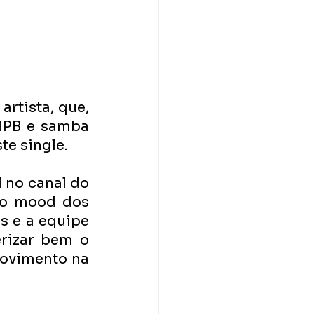
rtista, que, 
MPB e samba 
te single.
no canal do 
 o mood dos 
 e a equipe 
rizar bem o 
ovimento na 