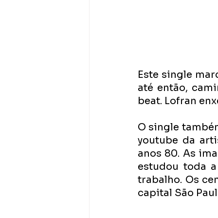
Este single marc
até então, cam
beat. Lofran en
O single também
youtube da arti
anos 80. As ima
estudou toda a 
trabalho. Os ce
capital São Paul