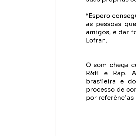
“Espero consegu
as pessoas que 
amigos, e dar f
Lofran. 
O som chega co
R&B e Rap. Ar
brasileira e d
processo de com
por referências