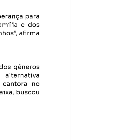
erança para 
mília e dos 
os”, afirma 
dos gêneros 
lternativa 
cantora no 
ixa, buscou 