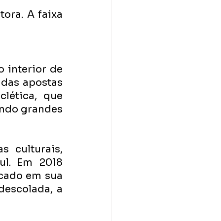
ra. A faixa 
 interior de 
 das apostas 
lética, que 
ndo grandes 
 culturais, 
l. Em 2018 
cado em sua 
escolada, a 