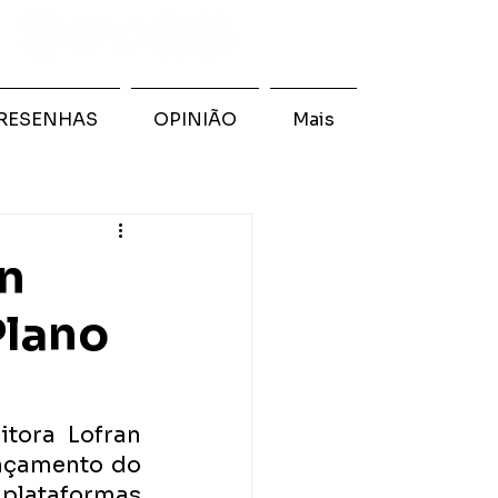
RESENHAS
OPINIÃO
Mais
an
Plano
tora Lofran 
nçamento do 
plataformas 