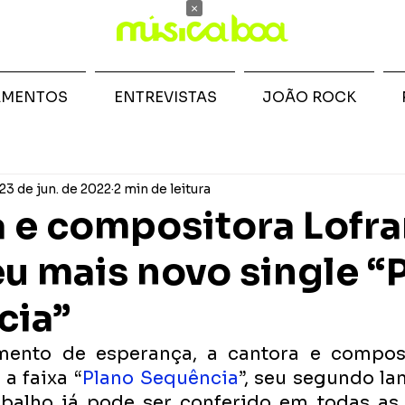
×
AMENTOS
ENTREVISTAS
JOÃO ROCK
23 de jun. de 2022
2 min de leitura
 e compositora Lofr
eu mais novo single “
cia”
mento de esperança, a cantora e composi
a faixa “
Plano Sequência
”, seu segundo la
abalho já pode ser conferido em todas as 