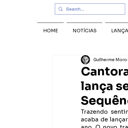
HOME
NOTÍCIAS
LANÇ
Guilherme Moro
Cantora
lança s
Sequên
Trazendo senti
acaba de lançar 
ano. O novo tr