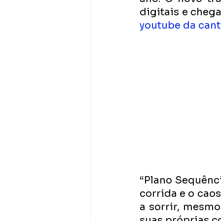
digitais e cheg
youtube da cant
“Plano Sequência
corrida e o caos
a sorrir, mesmo
suas próprias c