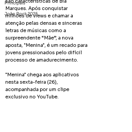
são características de Bia 
Principais
Marques. Após conquistar 
João Rock 2025
milhões de views e chamar a 
atenção pelas densas e sinceras 
letras de músicas como a 
surpreendente “Mãe”, a nova 
aposta, "Menina", é um recado para 
jovens pressionados pelo difícil 
processo de amadurecimento. 
"Menina" chega aos aplicativos 
nesta sexta-feira (26), 
acompanhada por um clipe 
exclusivo no YouTube.