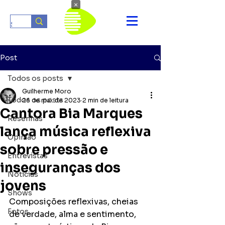
×
Post
Todos os posts
Guilherme Moro
Todos os posts
26 de mai. de 2023
2 min de leitura
Cantora Bia Marques
Resenhas
lança música reflexiva
Opinião
sobre pressão e
Entrevistas
inseguranças dos
Notícias
jovens
Shows
Composições reflexivas, cheias 
Fotos
de verdade, alma e sentimento, 