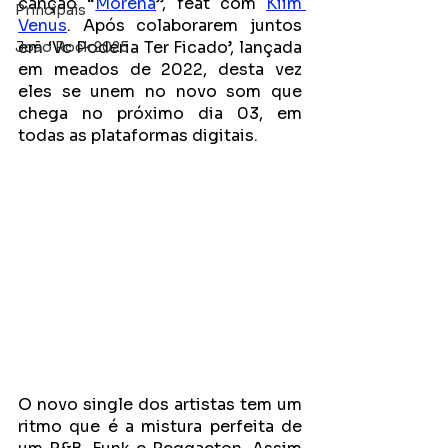
canção “
Morena
”, feat com 
Kiim 
Principais
Venus
. Após colaborarem juntos 
em ‘Vc Poderia Ter Ficado’, lançada 
João Rock 2025
em meados de 2022, desta vez 
eles se unem no novo som que 
chega no próximo dia 03, em 
todas as plataformas digitais.
O novo single dos artistas tem um 
ritmo que é a mistura perfeita de 