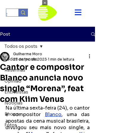
×
Post
Todos os posts
Guilherme Moro
Todos os posts
27 de fev. de 2023
1 min de leitura
Cantor e compositor
Resenhas
Blanco anuncia novo
Opinião
single “Morena”, feat
Entrevistas
com Kiim Venus
Notícias
Na última sexta-feira (24), o cantor 
Shows
e compositor 
Blanco
, uma das 
apostas da cena musical brasileira, 
Fotos
divulgou seu mais novo single, a 