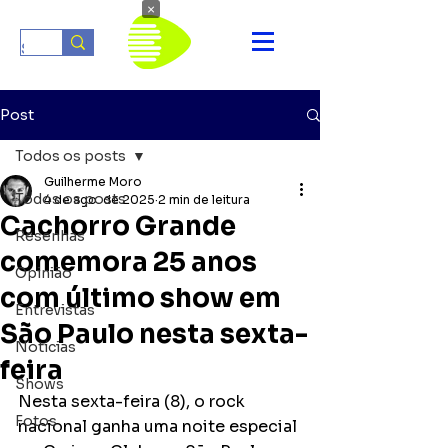
×
Post
Todos os posts
Guilherme Moro
Todos os posts
4 de ago. de 2025
2 min de leitura
Cachorro Grande
Resenhas
comemora 25 anos
Opinião
com último show em
Entrevistas
São Paulo nesta sexta-
Notícias
feira
Shows
Nesta sexta-feira (8), o rock 
Fotos
nacional ganha uma noite especial 