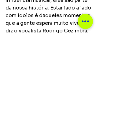
influência musical, eles são parte 
da nossa história. Estar lado a lado 
com ídolos é daqueles momentos 
que a gente espera muito viver”, 
diz o vocalista Rodrigo Cezimbra.
Notícias
Ver tudo
Posts recentes