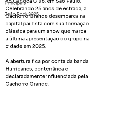
no Carioca Club, em São Paulo. 
Principais
Celebrando 25 anos de estrada, a 
João Rock 2025
Cachorro Grande desembarca na 
capital paulista com sua formação 
clássica para um show que marca 
a última apresentação do grupo na 
cidade em 2025. 
A abertura fica por conta da banda 
Hurricanes, conterrânea e 
declaradamente influenciada pela 
Cachorro Grande.