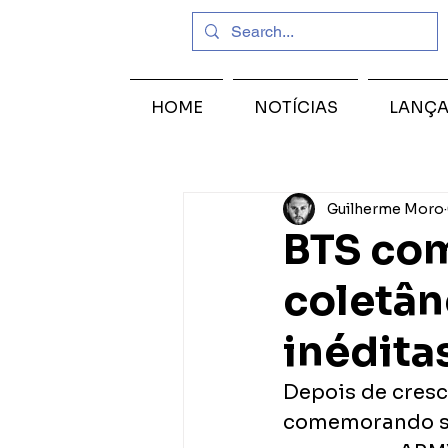
HOME
NOTÍCIAS
LANÇ
Guilherme Moro
BTS co
coletân
inédita
Depois de cresc
comemorando seu