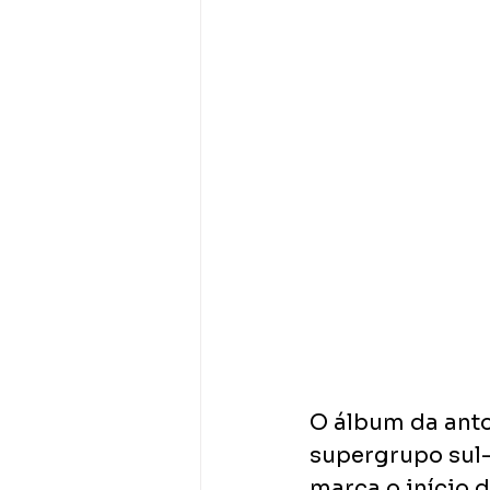
O álbum da anto
supergrupo sul-c
marca o início 