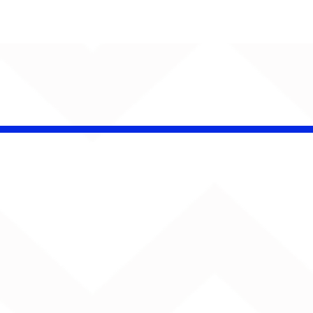
CHAMELEO acerta as
contas com o passado
em “Versão dos Fatos”