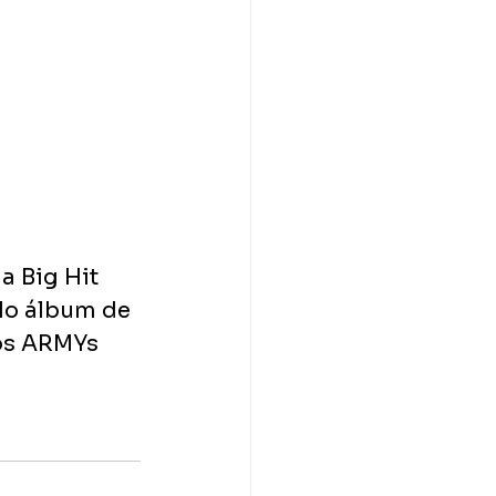
 Big Hit 
lo álbum de 
 os ARMYs 