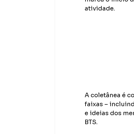
atividade.
A coletânea é c
faixas – inclui
e ideias dos me
BTS.