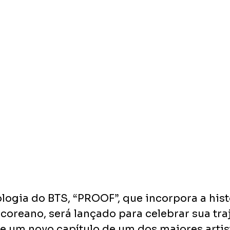
logia do BTS, “PROOF”, que incorpora a hist
oreano, será lançado para celebrar sua traj
de um novo capítulo de um dos maiores artis