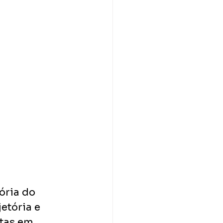
ória do 
etória e 
tas em 