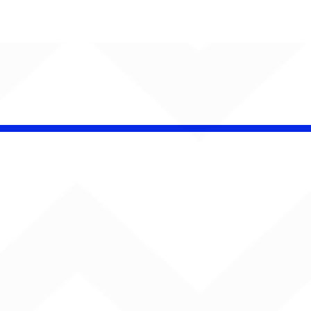
 Band OTHOÁ estreia
etáculo "Barroco
ical" na Casa Natura
ical com homenagem
lberto Gil