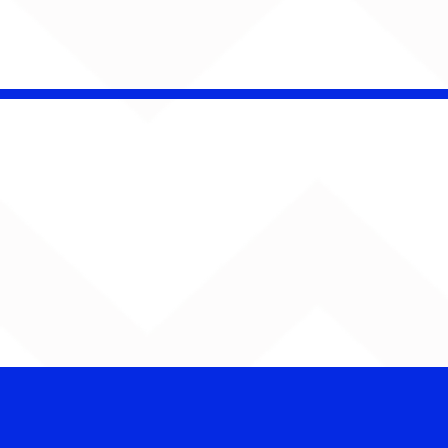
AUMENTA O SOM!
Semana estreia com
retorno de Jão, Ariana
Grande, Sorriso Maroto e
mais