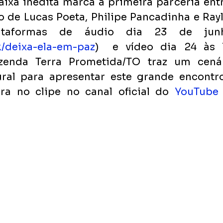
aixa inédita marca a primeira parceria entr
de Lucas Poeta, Philipe Pancadinha e Raylu
ataformas de áudio dia 23 de jun
nk/deixa-ela-em-paz
)  e vídeo dia 24 às 1
zenda Terra Prometida/TO traz um cenár
ural para apresentar este grande encontr
ira no clipe no canal oficial do 
YouTube 