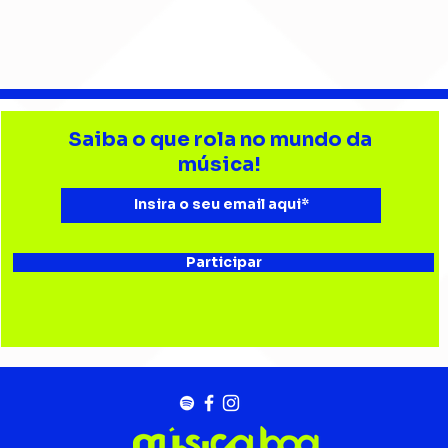
Djonga reúne multidão e
Lev
reforça
tri
Saiba o que rola no mundo da
representatividade do
Bata
música!
rap no João Rock
Joã
Participar