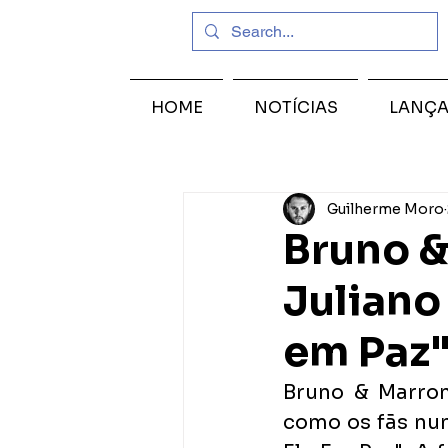
HOME
NOTÍCIAS
LANÇ
Guilherme Moro
Bruno &
Juliano
em Paz
Bruno & Marron
como os fãs nun