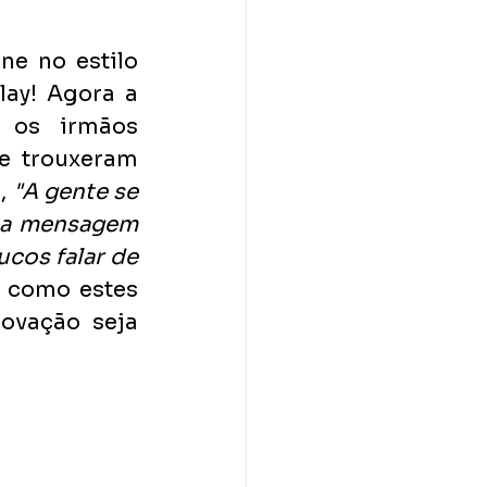
e no estilo 
ay! Agora a 
 os irmãos 
 trouxeram 
, 
"A gente se 
ma mensagem 
os falar de 
 como estes 
ovação seja 