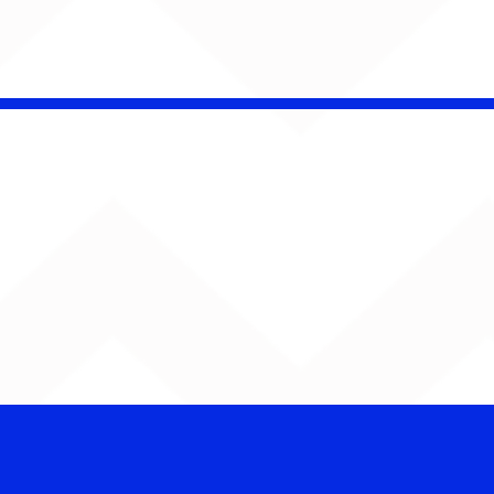
insk conquista
campeonato da
lha da Aldeia no
o Rock