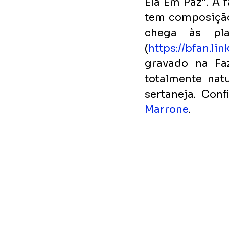
Ela Em Paz". A f
tem composição 
chega às pl
(
https://bfan.li
gravado na Fa
totalmente nat
sertaneja. Conf
Marrone
.