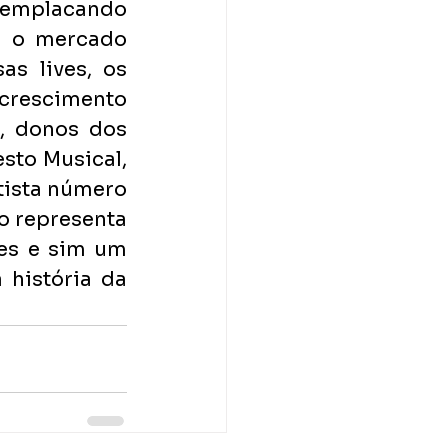
 emplacando 
u o mercado 
s lives, os 
rescimento 
, donos dos 
sto Musical, 
tista número 
o representa 
es e sim um 
história da 