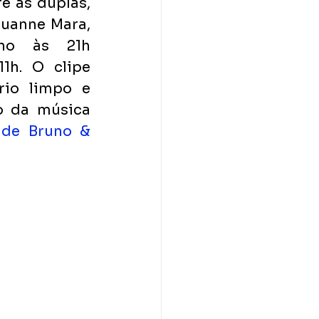
e as duplas, 
anne Mara,  
ho às 21h 
1h. O clipe 
io limpo e 
o da música 
de Bruno & 