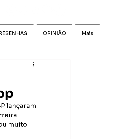
RESENHAS
OPINIÃO
Mais
op
SP lançaram 
reira 
ou muito 