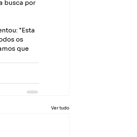
a busca por 
tou: "Esta 
odos os 
ramos que 
Ver tudo