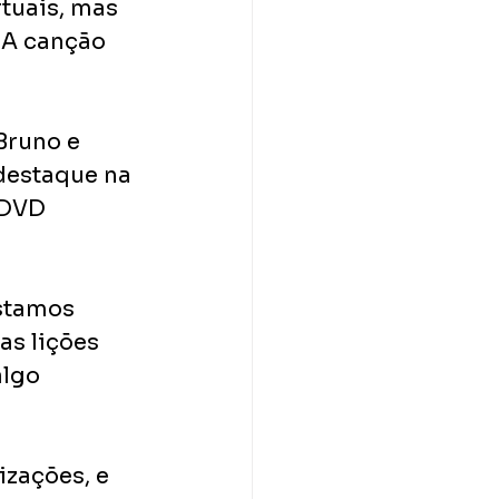
tuais, mas 
 A canção 
Bruno e 
destaque na 
 DVD 
stamos 
s lições 
lgo 
izações, e 