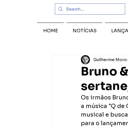
HOME
NOTÍCIAS
LANÇ
Guilherme Moro
Bruno 
sertane
Os irmãos Bruno
a música "Q de Q
musical e busca
para o lançamen