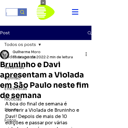
×
Post
Todos os posts
Guilherme Moro
Todos os posts
17 de ago. de 2022
2 min de leitura
Bruninho e Davi
Resenhas
apresentam a Violada
Opinião
em São Paulo neste fim
Entrevistas
de semana
Notícias
A boa do final de semana é 
Shows
conferir a Violada de Bruninho e 
Davi! Depois de mais de 10 
Fotos
edições e passar por várias 