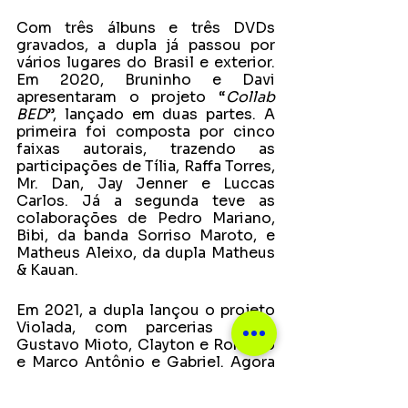
Com três álbuns e três DVDs 
gravados, a dupla já passou por 
vários lugares do Brasil e exterior. 
Em 2020, Bruninho e Davi 
apresentaram o projeto “
Collab 
BED
”, lançado em duas partes. A 
primeira foi composta por cinco 
faixas autorais, trazendo as 
participações de Tília, Raffa Torres, 
Mr. Dan, Jay Jenner e Luccas 
Carlos. Já a segunda teve as 
colaborações de Pedro Mariano, 
Bibi, da banda Sorriso Maroto, e 
Matheus Aleixo, da dupla Matheus 
& Kauan. 
Em 2021, a dupla lançou o projeto 
Violada, com parcerias como 
Gustavo Mioto, Clayton e Romário 
e Marco Antônio e Gabriel. Agora 
em 2022, Bruninho e Davi acabam 
de lançar o mais novo álbum “Não 