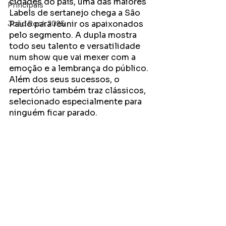
cidades do país, uma das maiores 
Principais
Labels de sertanejo chega a São 
Paulo para reunir os apaixonados 
João Rock 2025
pelo segmento. A dupla mostra 
todo seu talento e versatilidade 
num show que vai mexer com a 
emoção e a lembrança do público. 
Além dos seus sucessos, o  
repertório também traz clássicos, 
selecionado especialmente para 
ninguém ficar parado. 