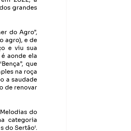
dos grandes 
r do Agro”, 
agro), e de 
o e viu sua 
 é aonde ela 
Bença”, que 
ples na roça 
o a saudade 
o de renovar 
Melodias do 
a categoria 
 do Sertão‘. 