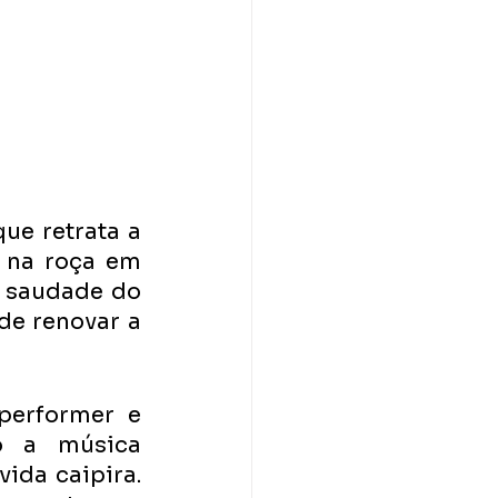
ue retrata a 
 na roça em 
 saudade do 
de renovar a 
performer e 
o a música 
ida caipira. 