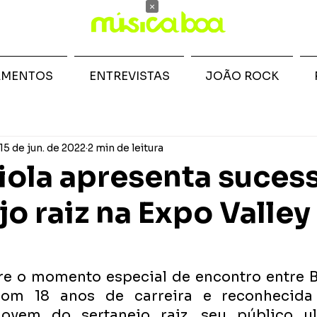
×
AMENTOS
ENTREVISTAS
JOÃO ROCK
15 de jun. de 2022
2 min de leitura
iola apresenta suces
jo raiz na Expo Valle
e o momento especial de encontro entre Br
Com 18 anos de carreira e reconhecid
jovem do sertanejo raiz, seu público ul