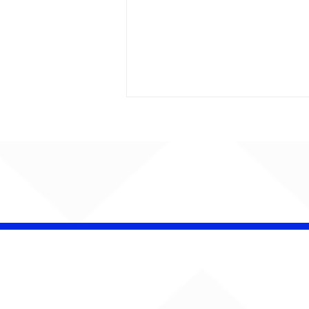
Barão Vermelho reúne
formação original em
show em Ribeirão Preto