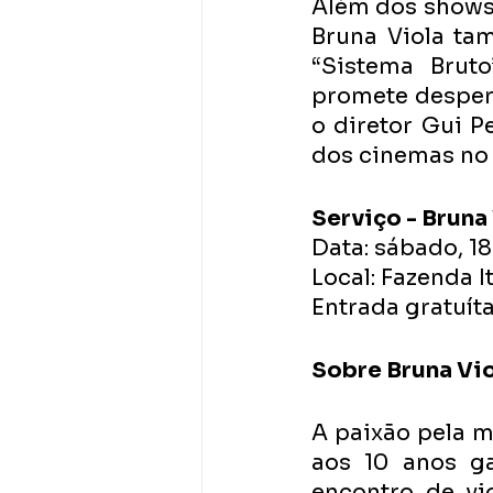
Além dos shows,
Bruna Viola ta
“Sistema Brut
promete despert
o diretor Gui Pe
dos cinemas no
Serviço - Bruna
Data: sábado, 18
Local: Fazenda I
Entrada gratuíta
Sobre Bruna Vi
A paixão pela m
aos 10 anos ga
encontro de vi