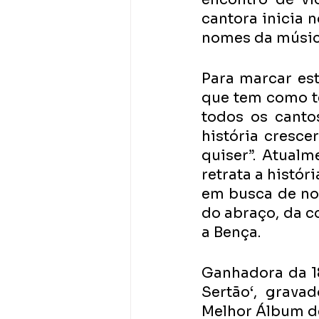
cantora inicia 
nomes da música
Para marcar est
que tem como te
todos os canto
história cresce
quiser”. Atualm
retrata a histór
em busca de no
do abraço, da co
a Bença.
Ganhadora da 1
Sertão‘, grava
Melhor Álbum de 