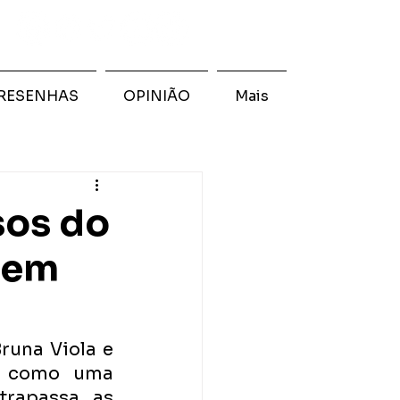
RESENHAS
OPINIÃO
Mais
sos do
y em
una Viola e 
a como uma 
trapassa as 