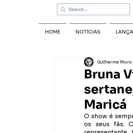
HOME
NOTÍCIAS
LANÇ
Guilherme Moro
Bruna V
sertane
Maricá
O show é sempr
os seus fãs. 
representante 