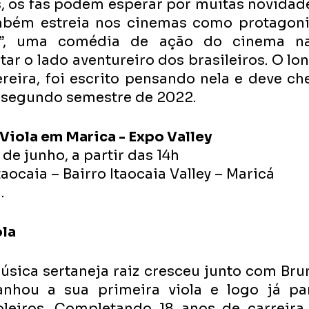
 os fãs podem esperar por muitas novidades
mbém estreia nos cinemas como protagonis
o”, uma comédia de ação do cinema nac
ar o lado aventureiro dos brasileiros. O lo
reira, foi escrito pensando nela e deve che
 segundo semestre de 2022.
 Viola em Marica - Expo Valley
 de junho, a partir das 14h
taocaia – Bairro Itaocaia Valley – Maricá
. 
ola
úsica sertaneja raiz cresceu junto com Brun
nhou a sua primeira viola e logo já par
oleiros. Completando 18 anos de carreira