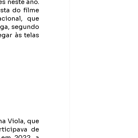
 neste ano. 
ta do filme 
ional, que 
nga, segundo 
gar às telas 
a Viola, que 
ticipava de 
 em 2022, a 