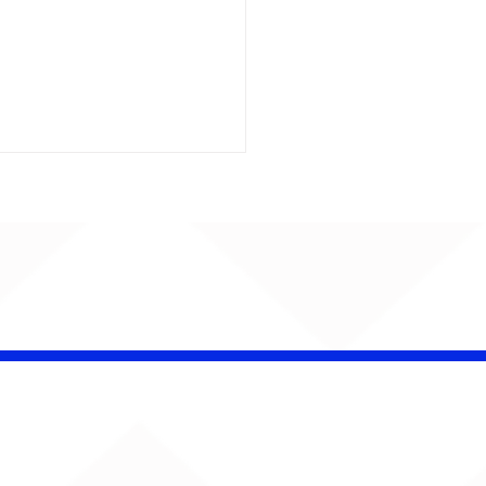
kavo celebra 25 anos
 show gratuito em
 Paulo e prepara
çamento de novo
le