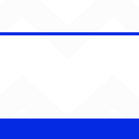
CHAMELEO acerta as
contas com o passado
em “Versão dos Fatos”