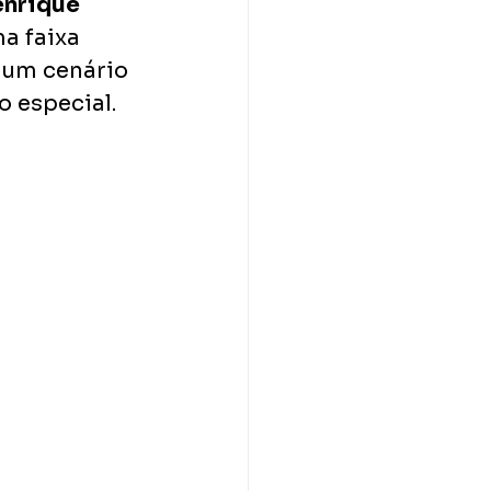
nrique 
a faixa 
 um cenário 
o especial.