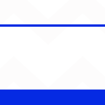
é Pacheco e Ubandu
erram trajetória com
iovisual gravado na
ção Ferroviária de
ru