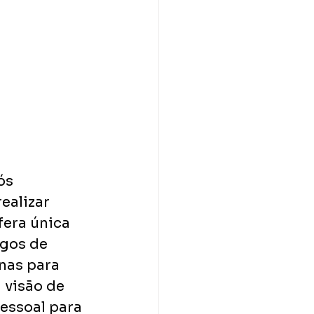
ós 
ealizar 
era única 
gos de 
nas para 
 visão de 
essoal para 