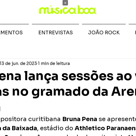
×
AMENTOS
ENTREVISTAS
JOÃO ROCK
13 de jun. de 2023
1 min de leitura
ena lança sessões ao 
s no gramado da Are
a
positora curitibana 
Bruna Pena
 se apresent
 da Baixada
, estádio do 
Athletico Paranae