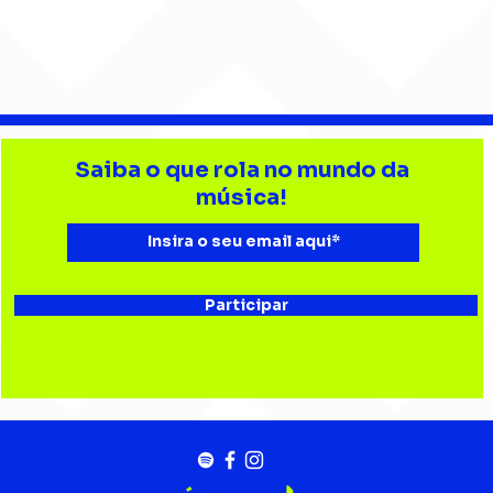
Barão Vermelho reúne
Beb
formação original em
enc
Saiba o que rola no mundo da
show em Ribeirão Preto
aud
música!
Esta
Bau
Participar