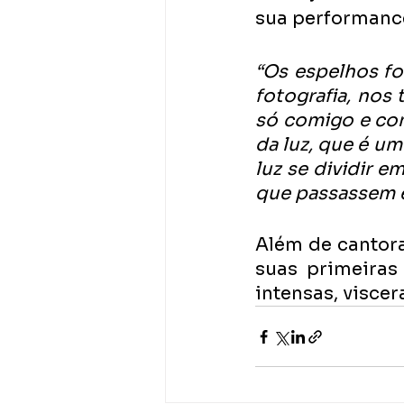
sua performanc
“Os espelhos fo
fotografia, nos 
só comigo e com
da luz, que é u
luz se dividir e
que passassem e
Além de cantora 
suas primeiras
intensas, viscer