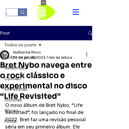
×
Post
Todos os posts
Guilherme Moro
Todos os posts
30 de jan. de 2023
1 min de leitura
Bret Nybo navega entre
Resenhas
o rock clássico e
Opinião
experimental no disco
Entrevistas
“Life Revisited”
Notícias
O novo álbum de Bret Nybo, “Life 
Shows
Revisited”, foi lançado no final de 
2022. Bret faz uma revisão pessoal 
Fotos
séria em seu primeiro álbum. Ele 