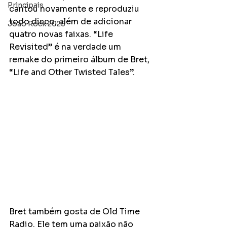
Principais
cantou novamente e reproduziu 
todo disco, além de adicionar 
João Rock 2025
quatro novas faixas. “Life 
Revisited” é na verdade um 
remake do primeiro álbum de Bret, 
“Life and Other Twisted Tales”.
Bret também gosta de Old Time 
Radio. Ele tem uma paixão não 