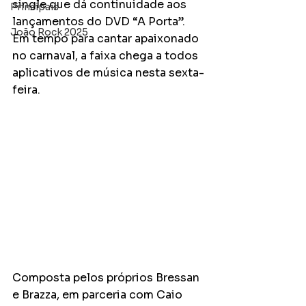
single que dá continuidade aos 
Principais
lançamentos do DVD “A Porta”. 
João Rock 2025
Em tempo para cantar apaixonado 
no carnaval, a faixa chega a todos 
aplicativos de música nesta sexta-
feira. 
Composta pelos próprios Bressan 
e Brazza, em parceria com Caio 