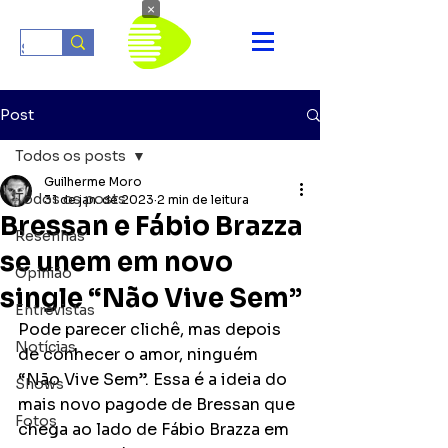
×
Post
Todos os posts
Guilherme Moro
Todos os posts
31 de jan. de 2023
2 min de leitura
Bressan e Fábio Brazza
Resenhas
se unem em novo
Opinião
single “Não Vive Sem”
Entrevistas
Pode parecer clichê, mas depois 
Notícias
de conhecer o amor, ninguém 
“Não Vive Sem”. Essa é a ideia do 
Shows
mais novo pagode de Bressan que 
Fotos
chega ao lado de Fábio Brazza em 