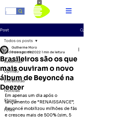
×
Post
Todos os posts
Guilherme Moro
Todos os posts
9 de ago. de 2022
1 min de leitura
Brasileiros são os que
Resenhas
mais ouviram o novo
Opinião
álbum de Beyoncé na
Entrevistas
Deezer
Notícias
Em apenas um dia após o 
Shows
lançamento de “RENAISSANCE”, 
Beyoncé mobilizou milhões de fãs 
Fotos
e cresceu mais de 500% (sim, 5 