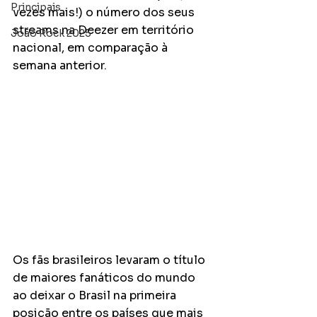
Principais
vezes mais!) o número dos seus 
streams na Deezer em território 
João Rock 2025
nacional, em comparação à 
semana anterior.
Os fãs brasileiros levaram o título 
de maiores fanáticos do mundo 
ao deixar o Brasil na primeira 
posição entre os países que mais 