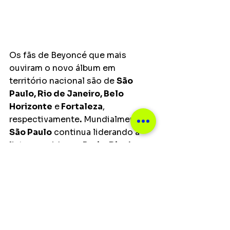
Os fãs de Beyoncé que mais 
ouviram o novo álbum em 
território nacional são de 
São 
Paulo, Rio de Janeiro, Belo 
Horizonte
 e
 Fortaleza
, 
respectivamente
.
 Mundialmente, 
São Paulo
 continua liderando a 
lista, seguida por 
Paris
, 
Rio de 
Janeiro
, 
Ashburn
 e 
Belo 
Horizonte
.